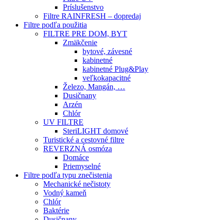
Príslušenstvo
Filtre RAINFRESH – dopredaj
Filtre podľa použitia
FILTRE PRE DOM, BYT
Zmäkčenie
bytové, závesné
kabinetné
kabinetné Plug&Play
veľkokapacitné
Železo, Mangán, …
Dusičnany
Arzén
Chlór
UV FILTRE
SteriLIGHT domové
Turistické a cestovné filtre
REVERZNÁ osmóza
Domáce
Priemyselné
Filtre podľa typu znečistenia
Mechanické nečistoty
Vodný kameň
Chlór
Baktérie
Dusičnany