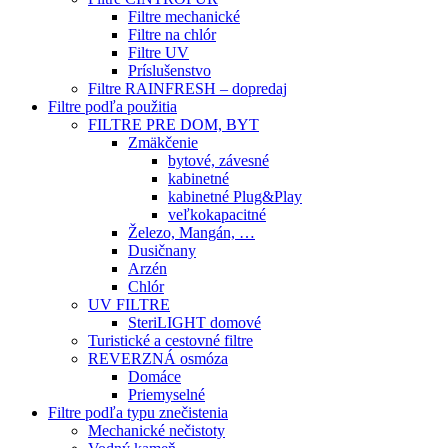
Filtre mechanické
Filtre na chlór
Filtre UV
Príslušenstvo
Filtre RAINFRESH – dopredaj
Filtre podľa použitia
FILTRE PRE DOM, BYT
Zmäkčenie
bytové, závesné
kabinetné
kabinetné Plug&Play
veľkokapacitné
Železo, Mangán, …
Dusičnany
Arzén
Chlór
UV FILTRE
SteriLIGHT domové
Turistické a cestovné filtre
REVERZNÁ osmóza
Domáce
Priemyselné
Filtre podľa typu znečistenia
Mechanické nečistoty