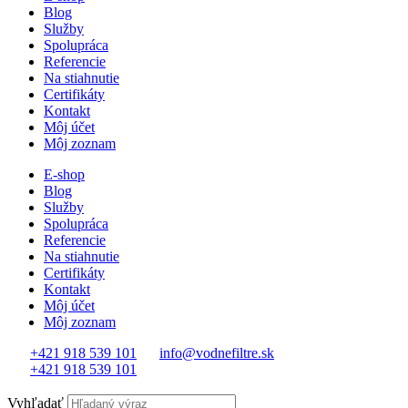
Blog
Služby
Spolupráca
Referencie
Na stiahnutie
Certifikáty
Kontakt
Môj účet
Môj zoznam
E-shop
Blog
Služby
Spolupráca
Referencie
Na stiahnutie
Certifikáty
Kontakt
Môj účet
Môj zoznam
+421 918 539 101
info@vodnefiltre.sk
+421 918 539 101
Vyhľadať