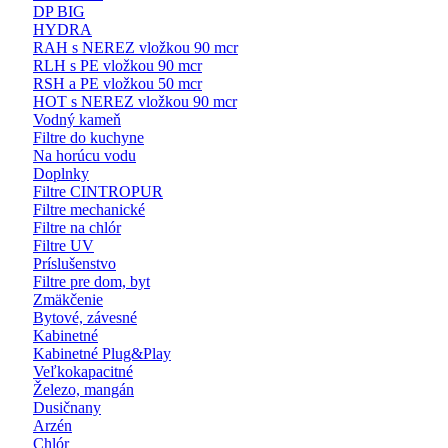
DP BIG
HYDRA
RAH s NEREZ vložkou 90 mcr
RLH s PE vložkou 90 mcr
RSH a PE vložkou 50 mcr
HOT s NEREZ vložkou 90 mcr
Vodný kameň
Filtre do kuchyne
Na horúcu vodu
Doplnky
Filtre CINTROPUR
Filtre mechanické
Filtre na chlór
Filtre UV
Príslušenstvo
Filtre pre dom, byt
Zmäkčenie
Bytové, závesné
Kabinetné
Kabinetné Plug&Play
Veľkokapacitné
Železo, mangán
Dusičnany
Arzén
Chlór