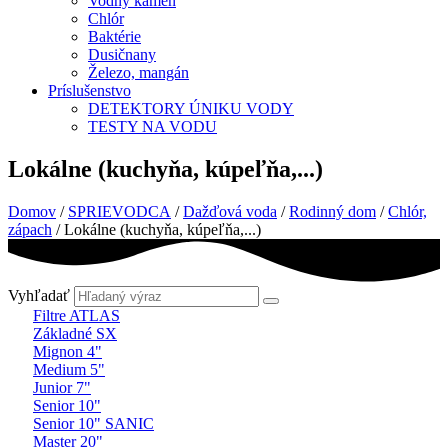
Vodný kameň
Chlór
Baktérie
Dusičnany
Železo, mangán
Príslušenstvo
DETEKTORY ÚNIKU VODY
TESTY NA VODU
Lokálne (kuchyňa, kúpeľňa,...)
Domov
/
SPRIEVODCA
/
Dažďová voda
/
Rodinný dom
/
Chlór,
zápach
/ Lokálne (kuchyňa, kúpeľňa,...)
Vyhľadať
Filtre ATLAS
Základné SX
Mignon 4"
Medium 5"
Junior 7"
Senior 10"
Senior 10" SANIC
Master 20"