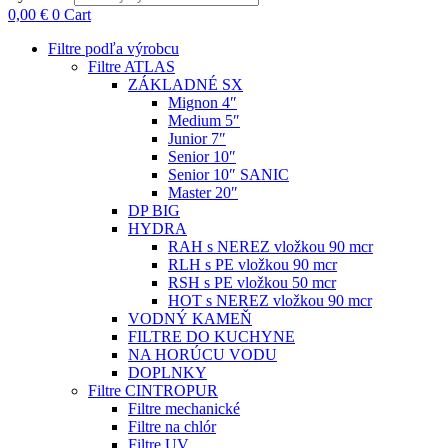
0,00
€
0
Cart
Filtre podľa výrobcu
Filtre ATLAS
ZÁKLADNÉ SX
Mignon 4″
Medium 5″
Junior 7″
Senior 10″
Senior 10″ SANIC
Master 20″
DP BIG
HYDRA
RAH s NEREZ vložkou 90 mcr
RLH s PE vložkou 90 mcr
RSH s PE vložkou 50 mcr
HOT s NEREZ vložkou 90 mcr
VODNÝ KAMEŇ
FILTRE DO KUCHYNE
NA HORÚCU VODU
DOPLNKY
Filtre CINTROPUR
Filtre mechanické
Filtre na chlór
Filtre UV