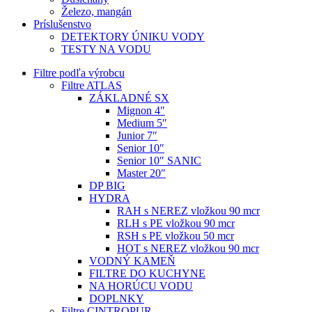
Železo, mangán
Príslušenstvo
DETEKTORY ÚNIKU VODY
TESTY NA VODU
Filtre podľa výrobcu
Filtre ATLAS
ZÁKLADNÉ SX
Mignon 4″
Medium 5″
Junior 7″
Senior 10″
Senior 10″ SANIC
Master 20″
DP BIG
HYDRA
RAH s NEREZ vložkou 90 mcr
RLH s PE vložkou 90 mcr
RSH s PE vložkou 50 mcr
HOT s NEREZ vložkou 90 mcr
VODNÝ KAMEŇ
FILTRE DO KUCHYNE
NA HORÚCU VODU
DOPLNKY
Filtre CINTROPUR