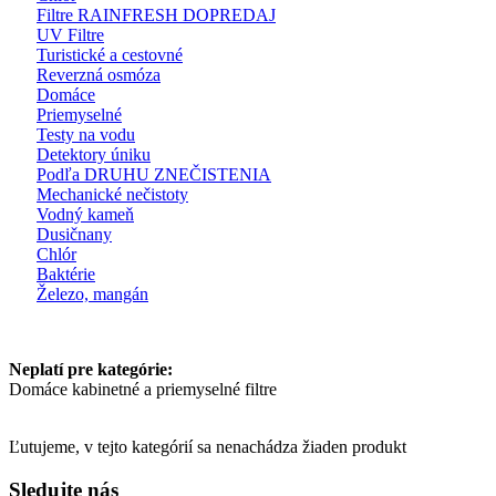
Filtre RAINFRESH
DOPREDAJ
UV Filtre
Turistické a cestovné
Reverzná osmóza
Domáce
Priemyselné
Testy na vodu
Detektory úniku
Podľa DRUHU ZNEČISTENIA
Mechanické nečistoty
Vodný kameň
Dusičnany
Chlór
Baktérie
Železo, mangán
Neplatí pre kategórie:
Domáce kabinetné a priemyselné filtre
Ľutujeme, v tejto kategórií sa nenachádza žiaden produkt
Sledujte nás