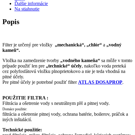
Ďalšie informácie
Na stiahnutie
Popis
Filter je určený pre vložky
„mechanická“, „chlór“
a
„vodný
kameň“
.
Vložka na zamedzenie tvorby
„vodného kameňa“
sa môže v tomto
prípade použiť len pre
„technické“ účely
, nakoľko voda preteká
cez polyfosfátovú vložku plnoprietokovo a nie je teda vhodná na
pitné účely.
Pre pitné účely je potrebné použiť filter
ATLAS DOSAPROP
.
POUŽITIE FILTRA :
Filtrácia a ošetrenie vody s neutrálnym pH a pitnej vody.
Domáce použitie:
filtrácia a ošetrenie pitnej vody, ochrana batérie, boilerov, práčok a
iných inštalácií.
Technické použitie: