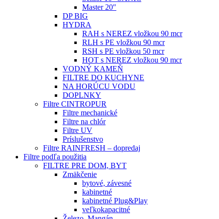
Master 20″
DP BIG
HYDRA
RAH s NEREZ vložkou 90 mcr
RLH s PE vložkou 90 mcr
RSH s PE vložkou 50 mcr
HOT s NEREZ vložkou 90 mcr
VODNÝ KAMEŇ
FILTRE DO KUCHYNE
NA HORÚCU VODU
DOPLNKY
Filtre CINTROPUR
Filtre mechanické
Filtre na chlór
Filtre UV
Príslušenstvo
Filtre RAINFRESH – dopredaj
Filtre podľa použitia
FILTRE PRE DOM, BYT
Zmäkčenie
bytové, závesné
kabinetné
kabinetné Plug&Play
veľkokapacitné
Železo, Mangán, …