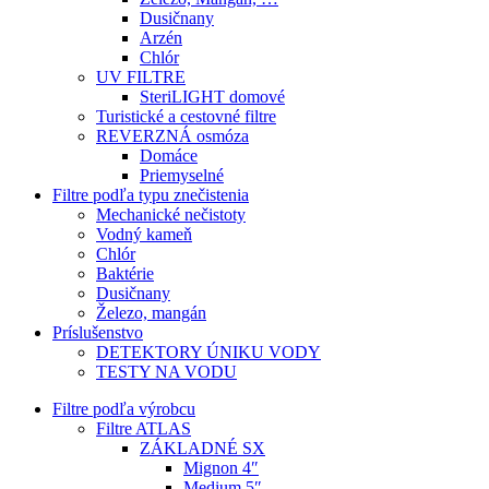
Dusičnany
Arzén
Chlór
UV FILTRE
SteriLIGHT domové
Turistické a cestovné filtre
REVERZNÁ osmóza
Domáce
Priemyselné
Filtre podľa typu znečistenia
Mechanické nečistoty
Vodný kameň
Chlór
Baktérie
Dusičnany
Železo, mangán
Príslušenstvo
DETEKTORY ÚNIKU VODY
TESTY NA VODU
Filtre podľa výrobcu
Filtre ATLAS
ZÁKLADNÉ SX
Mignon 4″
Medium 5″