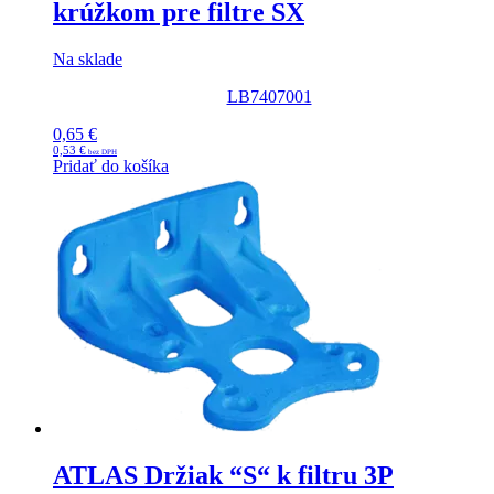
krúžkom pre filtre SX
Na sklade
LB7407001
0,65
€
0,53
€
Pridať do košíka
ATLAS Držiak “S“ k filtru 3P