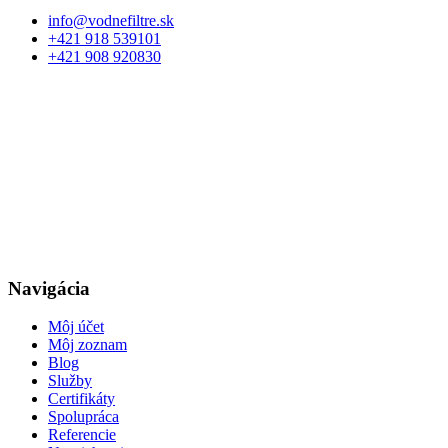
info@vodnefiltre.sk
+421 918 539101
+421 908 920830
Navigácia
Môj účet
Môj zoznam
Blog
Služby
Certifikáty
Spolupráca
Referencie