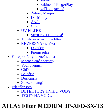
kabinetné
kabinetné Plug&Play
veľkokapacitné
Železo, Mangán, …
Dusičnany
Arzén
Chlór
UV FILTRE
SteriLIGHT domové
Turistické a cestovné filtre
REVERZNÁ osmóza
Domáce
Priemyselné
Filtre podľa typu znečistenia
Mechanické nečistoty
Vodný kameň
Chlór
Baktérie
Dusičnany
Železo, mangán
Príslušenstvo
DETEKTORY ÚNIKU VODY
TESTY NA VODU
ATLAS Filter MEDIUM 3P-AFO-SX-TS