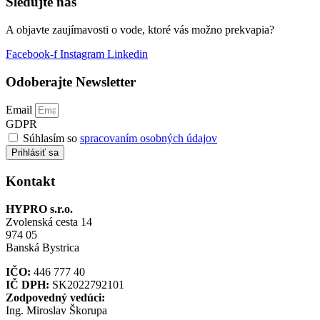
Sledujte nás
A objavte zaujímavosti o vode, ktoré vás možno prekvapia?
Facebook-f
Instagram
Linkedin
Odoberajte Newsletter
Email
GDPR
Súhlasím so
spracovaním osobných údajov
Prihlásiť sa
Kontakt
HYPRO s.r.o.
Zvolenská cesta 14
974 05
Banská Bystrica
IČO:
446 777 40
IČ DPH:
SK2022792101
Zodpovedný vedúci:
Ing. Miroslav Škorupa