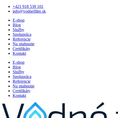
+421 918 539 101
info@vodnefiltre.sk
E-shop
Blog
Služby
Spolupráca
Referencie
Na stiahnutie
Certifikáty
Kontakt
E-shop
Blog
Služby
Spolupráca
Referencie
Na stiahnutie
Certifikáty
Kontakt