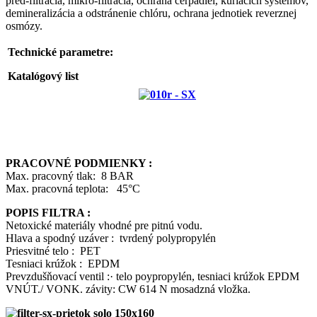
pred-filtrácia, mikro-filtrácia, ochrana čerpadiel, kúriacich systémov,
demineralizácia a odstránenie chlóru, ochrana jednotiek reverznej
osmózy.
Technické parametre:
Katalógový list
PRACOVNÉ PODMIENKY :
Max. pracovný tlak: 8 BAR
Max. pracovná teplota: 45°C
POPIS FILTRA :
Netoxické materiály vhodné pre pitnú vodu.
Hlava a spodný uzáver : tvrdený polypropylén
Priesvitné telo : PET
Tesniaci krúžok : EPDM
Prevzdušňovací ventil :· telo poypropylén, tesniaci krúžok EPDM
VNÚT./ VONK. závity: CW 614 N mosadzná vložka.