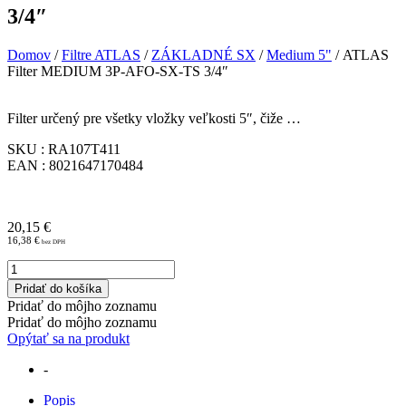
3/4″
Domov
/
Filtre ATLAS
/
ZÁKLADNÉ SX
/
Medium 5"
/ ATLAS
Filter MEDIUM 3P-AFO-SX-TS 3/4″
Filter určený pre všetky vložky veľkosti 5″, čiže …
SKU : RA107T411
EAN : 8021647170484
20,15
€
16,38
€
množstvo
ATLAS
Pridať do košíka
Filter
Pridať do môjho zoznamu
MEDIUM
Pridať do môjho zoznamu
3P-
Opýtať sa na produkt
AFO-
SX-
-
TS
3/4"
Popis