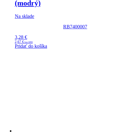
(modrý)
Na sklade
RB7400007
3,28
€
2,67
€
Pridať do košíka