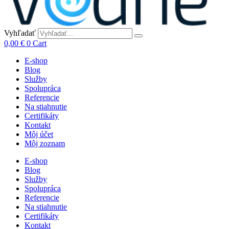
Vyhľadať
0,00
€
0
Cart
E-shop
Blog
Služby
Spolupráca
Referencie
Na stiahnutie
Certifikáty
Kontakt
Môj účet
Môj zoznam
E-shop
Blog
Služby
Spolupráca
Referencie
Na stiahnutie
Certifikáty
Kontakt