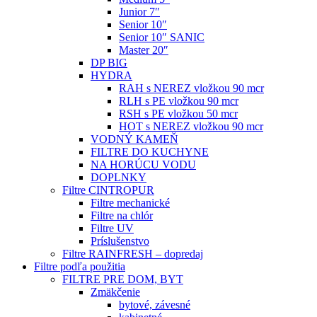
Junior 7″
Senior 10″
Senior 10″ SANIC
Master 20″
DP BIG
HYDRA
RAH s NEREZ vložkou 90 mcr
RLH s PE vložkou 90 mcr
RSH s PE vložkou 50 mcr
HOT s NEREZ vložkou 90 mcr
VODNÝ KAMEŇ
FILTRE DO KUCHYNE
NA HORÚCU VODU
DOPLNKY
Filtre CINTROPUR
Filtre mechanické
Filtre na chlór
Filtre UV
Príslušenstvo
Filtre RAINFRESH – dopredaj
Filtre podľa použitia
FILTRE PRE DOM, BYT
Zmäkčenie
bytové, závesné