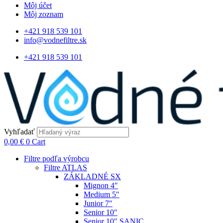
Môj účet
Môj zoznam
+421 918 539 101
info@vodnefiltre.sk
+421 918 539 101
Vyhľadať
0,00
€
0
Cart
Filtre podľa výrobcu
Filtre ATLAS
ZÁKLADNÉ SX
Mignon 4″
Medium 5″
Junior 7″
Senior 10″
Senior 10″ SANIC