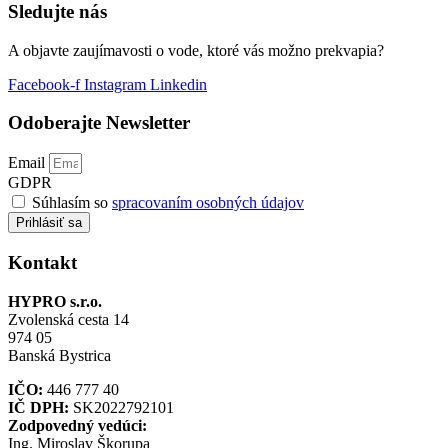
Sledujte nás
A objavte zaujímavosti o vode, ktoré vás možno prekvapia?
Facebook-f
Instagram
Linkedin
Odoberajte Newsletter
Email
GDPR
Súhlasím so
spracovaním osobných údajov
Prihlásiť sa
Kontakt
HYPRO s.r.o.
Zvolenská cesta 14
974 05
Banská Bystrica
IČO:
446 777 40
IČ DPH:
SK2022792101
Zodpovedný vedúci:
Ing. Miroslav Škorupa