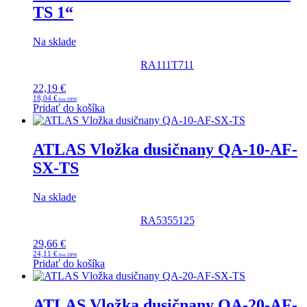
TS 1“
Na sklade
RA111T711
22,19
€
18,04
€
Pridať do košíka
ATLAS Vložka dusičnany QA-10-AF-
SX-TS
Na sklade
RA5355125
29,66
€
24,11
€
Pridať do košíka
ATLAS Vložka dusičnany QA-20-AF-