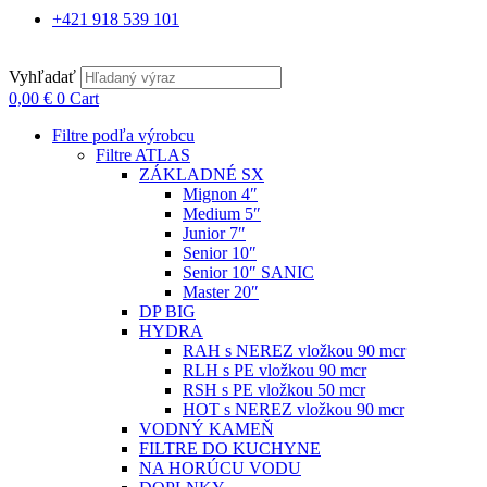
+421 918 539 101
Vyhľadať
0,00
€
0
Cart
Filtre podľa výrobcu
Filtre ATLAS
ZÁKLADNÉ SX
Mignon 4″
Medium 5″
Junior 7″
Senior 10″
Senior 10″ SANIC
Master 20″
DP BIG
HYDRA
RAH s NEREZ vložkou 90 mcr
RLH s PE vložkou 90 mcr
RSH s PE vložkou 50 mcr
HOT s NEREZ vložkou 90 mcr
VODNÝ KAMEŇ
FILTRE DO KUCHYNE
NA HORÚCU VODU