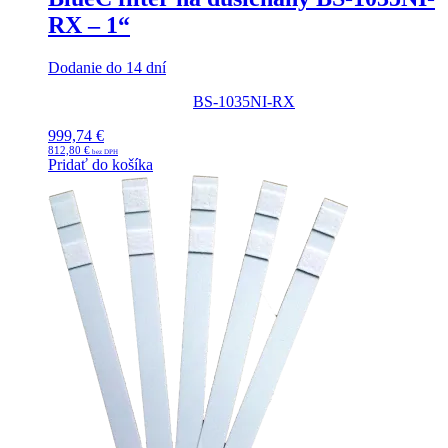
RX – 1“
Dodanie do 14 dní
BS-1035NI-RX
999,74
€
812,80
€
Pridať do košíka