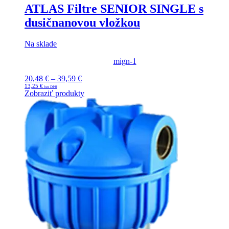
ATLAS Filtre SENIOR SINGLE s
dusičnanovou vložkou
Na sklade
mign-1
20,48
€
–
39,59
€
Price
13,25
€
range:
Zobraziť produkty
20,48 €
through
39,59 €