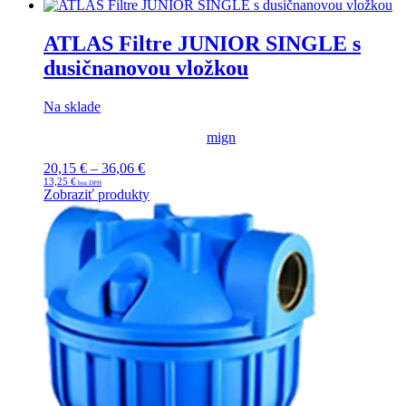
through
107,81 €
ATLAS Filtre JUNIOR SINGLE s
dusičnanovou vložkou
Na sklade
mign
20,15
€
–
36,06
€
Price
13,25
€
range:
Zobraziť produkty
20,15 €
through
36,06 €