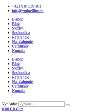
+421 918 539 101
info@vodnefiltre.sk
E-shop
Blog
Služby
Spolupráca
Referencie
Na stiahnutie
Certifikáty
Kontakt
E-shop
Blog
Služby
Spolupráca
Referencie
Na stiahnutie
Certifikáty
Kontakt
Vyhľadať
0,00
€
0
Cart