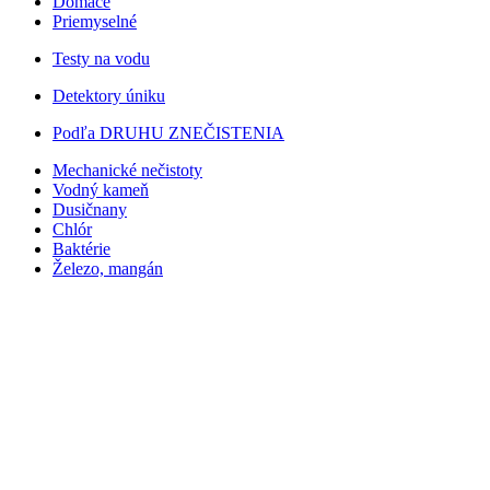
Domáce
Priemyselné
Testy na vodu
Detektory úniku
Podľa DRUHU ZNEČISTENIA
Mechanické nečistoty
Vodný kameň
Dusičnany
Chlór
Baktérie
Železo, mangán