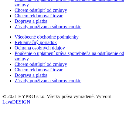
zmluvy
Chcem odstúpiť od zmluvy
Chcem reklamovať tovar
Doprava a platba
Zásady používania súborov cookie
Všeobecné obchodné podmienky
Reklamačný poriadok
Ochrana osobných údajov
Poučenie o uplatnení práva spotrebiteľa na odstúpenie od
zmluvy
Chcem odstúpiť od zmluvy
Chcem reklamovať tovar
Doprava a platba
Zásady používania súborov cookie
.
© 2021 HYPRO s.r.o. Všetky práva vyhradené. Vytvoril
LavaDESIGN
Scroll
Up