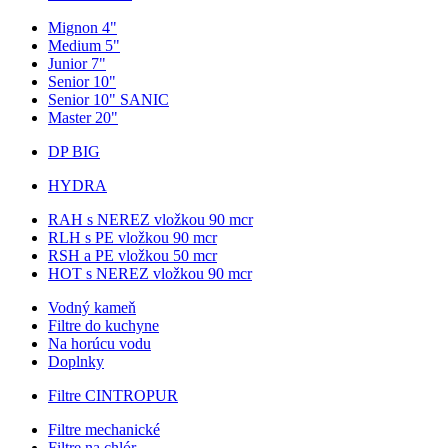
Mignon 4"
Medium 5"
Junior 7"
Senior 10"
Senior 10" SANIC
Master 20"
DP BIG
HYDRA
RAH s NEREZ vložkou 90 mcr
RLH s PE vložkou 90 mcr
RSH a PE vložkou 50 mcr
HOT s NEREZ vložkou 90 mcr
Vodný kameň
Filtre do kuchyne
Na horúcu vodu
Doplnky
Filtre CINTROPUR
Filtre mechanické
Filtre na chlór