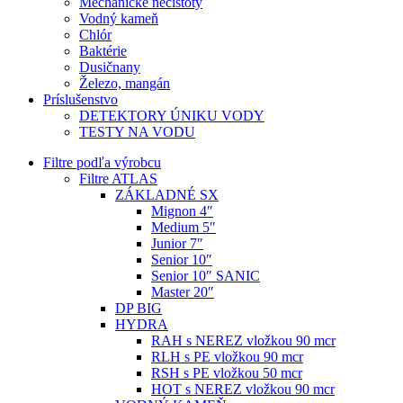
Mechanické nečistoty
Vodný kameň
Chlór
Baktérie
Dusičnany
Železo, mangán
Príslušenstvo
DETEKTORY ÚNIKU VODY
TESTY NA VODU
Filtre podľa výrobcu
Filtre ATLAS
ZÁKLADNÉ SX
Mignon 4″
Medium 5″
Junior 7″
Senior 10″
Senior 10″ SANIC
Master 20″
DP BIG
HYDRA
RAH s NEREZ vložkou 90 mcr
RLH s PE vložkou 90 mcr
RSH s PE vložkou 50 mcr
HOT s NEREZ vložkou 90 mcr