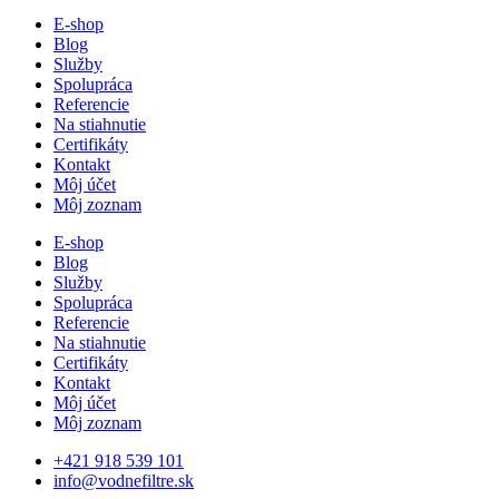
E-shop
Blog
Služby
Spolupráca
Referencie
Na stiahnutie
Certifikáty
Kontakt
Môj účet
Môj zoznam
E-shop
Blog
Služby
Spolupráca
Referencie
Na stiahnutie
Certifikáty
Kontakt
Môj účet
Môj zoznam
+421 918 539 101
info@vodnefiltre.sk