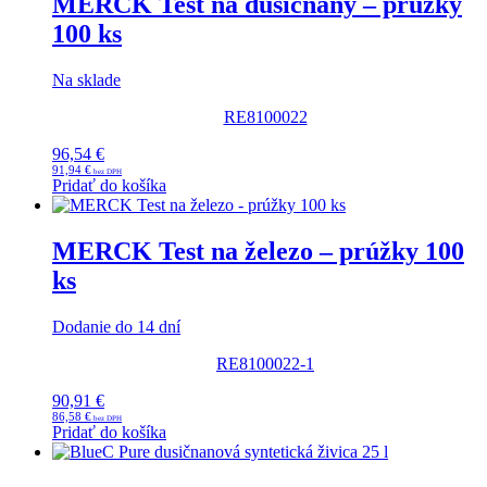
MERCK Test na dusičnany – prúžky
100 ks
Na sklade
RE8100022
96,54
€
91,94
€
Pridať do košíka
MERCK Test na železo – prúžky 100
ks
Dodanie do 14 dní
RE8100022-1
90,91
€
86,58
€
Pridať do košíka