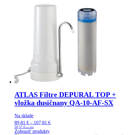
ATLAS Filtre DEPURAL TOP +
vložka dusičnany QA-10-AF-SX
Na sklade
89,81
€
–
107,81
€
Price
50,57
€
range:
Zobraziť produkty
89,81 €