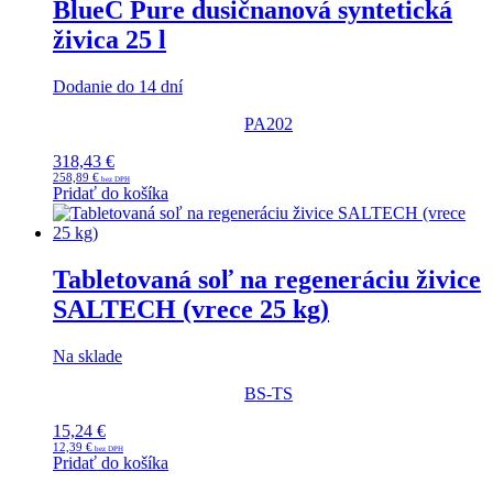
BlueC Pure dusičnanová syntetická
živica 25 l
Dodanie do 14 dní
PA202
318,43
€
258,89
€
Pridať do košíka
Tabletovaná soľ na regeneráciu živice
SALTECH (vrece 25 kg)
Na sklade
BS-TS
15,24
€
12,39
€
Pridať do košíka