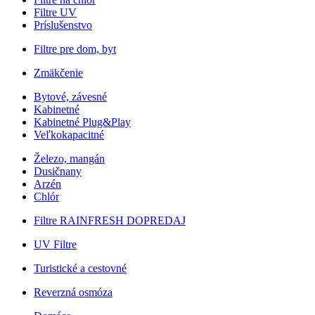
Filtre UV
Príslušenstvo
Filtre pre dom, byt
Zmäkčenie
Bytové, závesné
Kabinetné
Kabinetné Plug&Play
Veľkokapacitné
Železo, mangán
Dusičnany
Arzén
Chlór
Filtre RAINFRESH
DOPREDAJ
UV Filtre
Turistické a cestovné
Reverzná osmóza