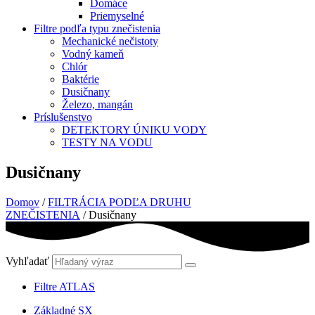
Domáce
Priemyselné
Filtre podľa typu znečistenia
Mechanické nečistoty
Vodný kameň
Chlór
Baktérie
Dusičnany
Železo, mangán
Príslušenstvo
DETEKTORY ÚNIKU VODY
TESTY NA VODU
Dusičnany
Domov
/
FILTRÁCIA PODĽA DRUHU
ZNEČISTENIA
/ Dusičnany
Vyhľadať
Filtre ATLAS
Základné SX