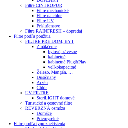
DOPLNKY
Filtre CINTROPUR
Filtre mechanické
Filtre na chlór
Filtre UV
Príslušenstvo
Filtre RAINFRESH – dopredaj
Filtre podľa použitia
FILTRE PRE DOM, BYT
Zmäkčenie
bytové, závesné
kabinetné
kabinetné Plug&Play
veľkokapacitné
Železo, Mangán, …
Dusičnany
Arzén
Chlór
UV FILTRE
SteriLIGHT domové
Turistické a cestovné filtre
REVERZNÁ osmóza
Domáce
Priemyselné
Filtre podľa typu znečistenia