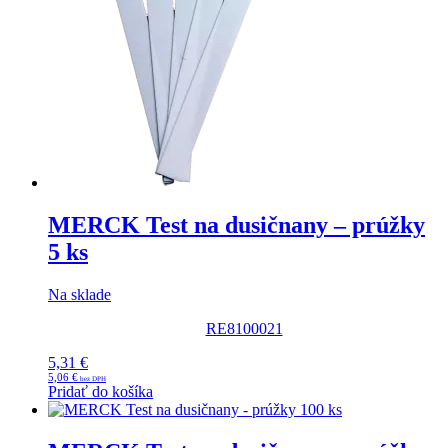
MERCK Test na dusičnany – prúžky
5 ks
Na sklade
RE8100021
5,31
€
5,06
€
Pridať do košíka