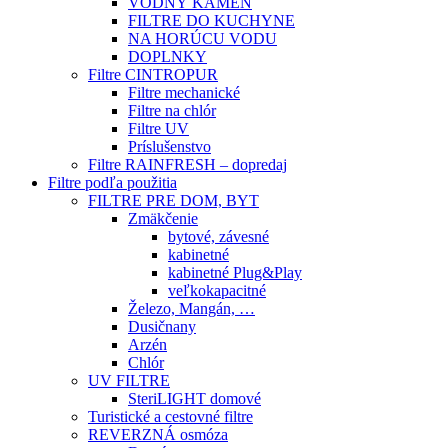
VODNÝ KAMEŇ
FILTRE DO KUCHYNE
NA HORÚCU VODU
DOPLNKY
Filtre CINTROPUR
Filtre mechanické
Filtre na chlór
Filtre UV
Príslušenstvo
Filtre RAINFRESH – dopredaj
Filtre podľa použitia
FILTRE PRE DOM, BYT
Zmäkčenie
bytové, závesné
kabinetné
kabinetné Plug&Play
veľkokapacitné
Železo, Mangán, …
Dusičnany
Arzén
Chlór
UV FILTRE
SteriLIGHT domové
Turistické a cestovné filtre
REVERZNÁ osmóza