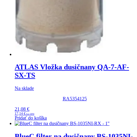
ATLAS Vložka dusičnany QA-7-AF-
SX-TS
Na sklade
RA5354125
21,08
€
17,14
€
Pridať do košíka
BlueC filter na dusičnany BS-1035NI-