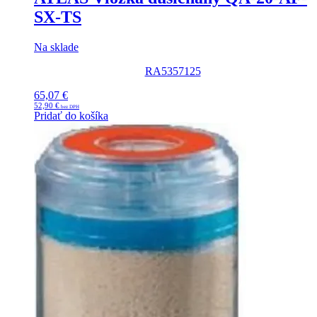
SX-TS
Na sklade
RA5357125
65,07
€
52,90
€
Pridať do košíka