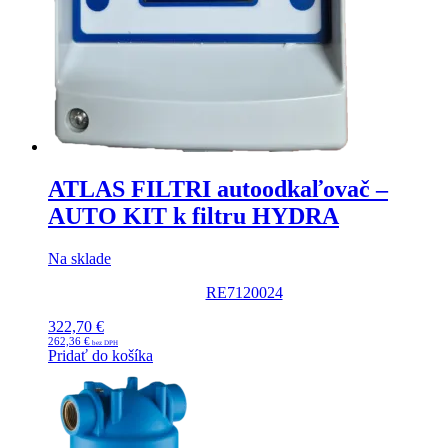
ATLAS FILTRI autoodkaľovač –
AUTO KIT k filtru HYDRA
Na sklade
RE7120024
322,70
€
262,36
€
Pridať do košíka