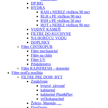
DP BIG
HYDRA
RAH s NEREZ vložkou 90 mcr
RLH s PE vložkou 90 mcr
RSH s PE vložkou 50 mcr
HOT s NEREZ vložkou 90 mcr
VODNÝ KAMEŇ
FILTRE DO KUCHYNE
NA HORÚCU VODU
DOPLNKY
Filtre CINTROPUR
Filtre mechanické
Filtre na chlór
Filtre UV
Príslušenstvo
Filtre RAINFRESH – dopredaj
Filtre podľa použitia
FILTRE PRE DOM, BYT
Zmäkčenie
bytové, závesné
kabinetné
kabinetné Plug&Play
veľkokapacitné
Železo, Mangán, …
Dusičnany