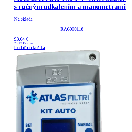
s ručným odkalením a manometrami
Na sklade
RA6000118
93,64
€
76,13
€
Pridať do košíka