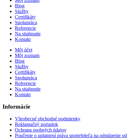
Môj zoznam
Blog
Služby
Certifikáty
Spolupráca
Referencie
Na stiahnutie
Kontakt
Môj účet
Môj zoznam
Blog
Služby
Certifikáty
Spolupráca
Referencie
Na stiahnutie
Kontakt
Informácie
Všeobecné obchodné podmienky
Reklamačný poriadok
Ochrana osobných údajov
Poučenie o uplatnení práva spotrebiteľa na odstúpenie od