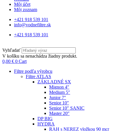
Môj účet
Môj zoznam
+421 918 539 101
info@vodnefiltre.sk
+421 918 539 101
Vyhľadať
V košíku sa nenachádza žiadny produkt.
0,00
€
0
Cart
Filtre podľa výrobcu
Filtre ATLAS
ZÁKLADNÉ SX
Mignon 4″
Medium 5″
Junior 7″
Senior 10″
Senior 10″ SANIC
Master 20″
DP BIG
HYDRA
RAH s NEREZ vložkou 90 mcr