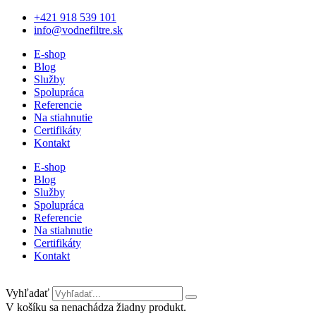
+421 918 539 101
info@vodnefiltre.sk
E-shop
Blog
Služby
Spolupráca
Referencie
Na stiahnutie
Certifikáty
Kontakt
E-shop
Blog
Služby
Spolupráca
Referencie
Na stiahnutie
Certifikáty
Kontakt
Vyhľadať
V košíku sa nenachádza žiadny produkt.