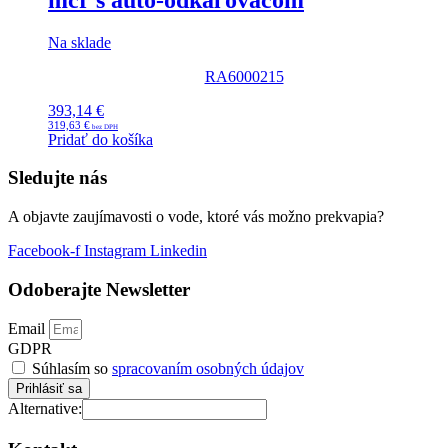
Na sklade
RA6000215
393,14
€
319,63
€
Pridať do košíka
Sledujte nás
A objavte zaujímavosti o vode, ktoré vás možno prekvapia?
Facebook-f
Instagram
Linkedin
Odoberajte Newsletter
Email
GDPR
Súhlasím so
spracovaním osobných údajov
Prihlásiť sa
Alternative: