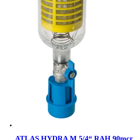
ATLAS HYDRA M 5/4“ RAH 90mcr