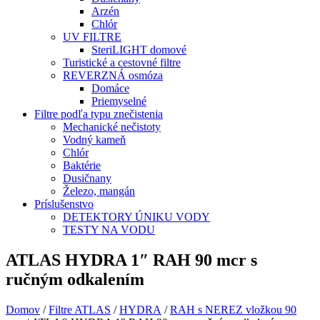
Arzén
Chlór
UV FILTRE
SteriLIGHT domové
Turistické a cestovné filtre
REVERZNÁ osmóza
Domáce
Priemyselné
Filtre podľa typu znečistenia
Mechanické nečistoty
Vodný kameň
Chlór
Baktérie
Dusičnany
Železo, mangán
Príslušenstvo
DETEKTORY ÚNIKU VODY
TESTY NA VODU
ATLAS HYDRA 1″ RAH 90 mcr s
ručným odkalením
Domov
/
Filtre ATLAS
/
HYDRA
/
RAH s NEREZ vložkou 90