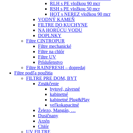
RLH s PE vložkou 90 mcr
RSH s PE vložkou 50 mcr
HOT s NEREZ vložkou 90 mcr
VODNÝ KAMEŇ
FILTRE DO KUCHYNE
NA HORÚCU VODU
DOPLNKY
Filtre CINTROPUR
Filtre mechanické
Filtre na chlór
Filtre UV
Príslušenstvo
Filtre RAINFRESH – dopredaj
Filtre podľa použitia
FILTRE PRE DOM, BYT
Zmäkčenie
bytové, závesné
kabinetné
kabinetné Plug&Play
veľkokapacitné
Železo, Mangán, …
Dusičnany
Arzén
Chlór
UV FILTRE