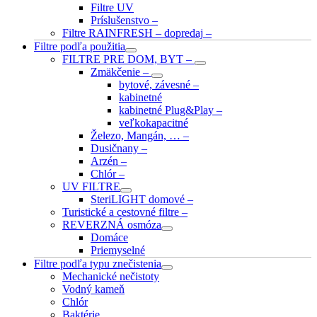
Filtre UV
Príslušenstvo
–
Filtre RAINFRESH – dopredaj
–
Filtre podľa použitia
FILTRE PRE DOM, BYT
–
Zmäkčenie
–
bytové, závesné
–
kabinetné
kabinetné Plug&Play
–
veľkokapacitné
Železo, Mangán, …
–
Dusičnany
–
Arzén
–
Chlór
–
UV FILTRE
SteriLIGHT domové
–
Turistické a cestovné filtre
–
REVERZNÁ osmóza
Domáce
Priemyselné
Filtre podľa typu znečistenia
Mechanické nečistoty
Vodný kameň
Chlór
Baktérie