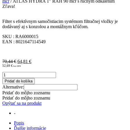
mcr
/ ATLAS HYDRA 1″ RAH 90 mcr s ručným odkalením
Zľava!
Filter s efektívnym samočistiacim systémom filtračnej vložky je
dodávaný aj s konzolou a montážnym kľúčom.
SKU : RA6000015
EAN : 8021647114549
Pôvodná
Aktuálna
70,44
€
64,81
€
cena
cena
52,69
€
bola:
je:
množstvo
70,44 €.
64,81 €.
ATLAS
Pridať do košíka
HYDRA
Alternative:
1"
Pridať do môjho zoznamu
RAH
Pridať do môjho zoznamu
90
Opýtať sa na produkt
mcr
s
-
ručným
odkalením
Popis
Ďalšie informácie