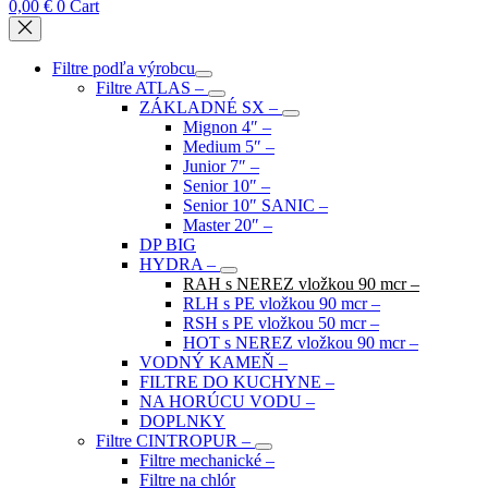
0,00
€
0
Cart
Filtre podľa výrobcu
Filtre ATLAS
–
ZÁKLADNÉ SX
–
Mignon 4″
–
Medium 5″
–
Junior 7″
–
Senior 10″
–
Senior 10″ SANIC
–
Master 20″
–
DP BIG
HYDRA
–
RAH s NEREZ vložkou 90 mcr
–
RLH s PE vložkou 90 mcr
–
RSH s PE vložkou 50 mcr
–
HOT s NEREZ vložkou 90 mcr
–
VODNÝ KAMEŇ
–
FILTRE DO KUCHYNE
–
NA HORÚCU VODU
–
DOPLNKY
Filtre CINTROPUR
–
Filtre mechanické
–
Filtre na chlór