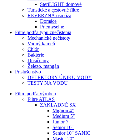
SteriLIGHT domové
Turistické a cestovné filtre
REVERZNÁ osmóza
Domáce
Priemyselné
Filtre podľa typu znečistenia
Mechanické nečistoty
Vodný kameň
Chlór
Baktérie
Dusičnany
Železo, mangán
Príslušenstvo
DETEKTORY ÚNIKU VODY
TESTY NA VODU
Filtre podľa výrobcu
Filtre ATLAS
ZÁKLADNÉ SX
Mignon 4″
Medium 5″
Junior 7″
Senior 10″
Senior 10″ SANIC
Master 20″