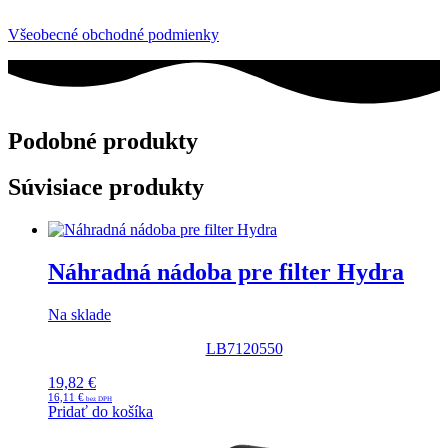
Všeobecné obchodné podmienky
Podobné produkty
Súvisiace produkty
Náhradná nádoba pre filter Hydra
Na sklade
LB7120550
19,82
€
16,11
€
Pridať do košíka