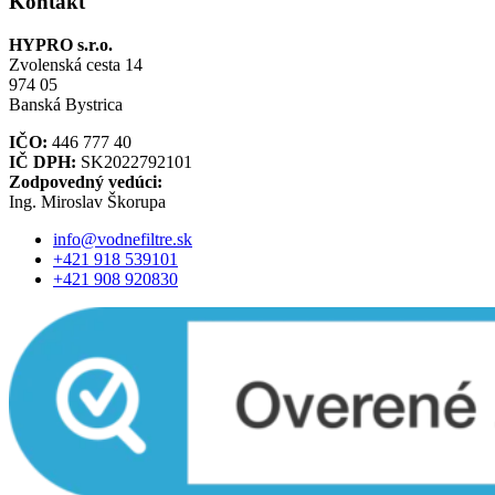
Kontakt
HYPRO s.r.o.
Zvolenská cesta 14
974 05
Banská Bystrica
IČO:
446 777 40
IČ DPH:
SK2022792101
Zodpovedný vedúci:
Ing. Miroslav Škorupa
info@vodnefiltre.sk
+421 918 539101
+421 908 920830