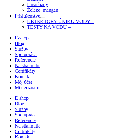
Dusičnany
Železo, mangán
Príslušenstvo
DETEKTORY ÚNIKU VODY
–
TESTY NA VODU
–
E-shop
Blog
Služby
Spolupráca
Referencie
Na stiahnutie
Certifikáty
Kontakt
Môj účet
Môj zoznam
E-shop
Blog
Služby
Spolupráca
Referencie
Na stiahnutie
Certifikáty
Kontakt