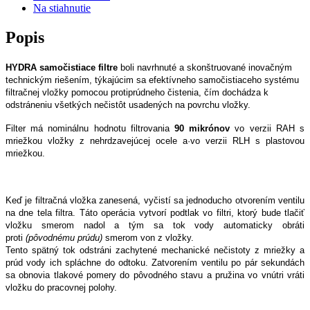
Na stiahnutie
Popis
HYDRA samočistiace filtre
boli navrhnuté a skonštruované inovačným
technickým riešením, týkajúcim sa efektívneho samočistiaceho systému
filtračnej vložky pomocou protiprúdneho čistenia, čím dochádza k
odstráneniu všetkých nečistôt usadených na povrchu vložky.
Filter má nominálnu hodnotu filtrovania
90 mikrónov
vo verzii RAH s
mriežkou vložky z nehrdzavejúcej ocele a
·
vo verzii RLH s plastovou
mriežkou.
Keď je filtračná vložka zanesená, vyčistí sa jednoducho otvorením ventilu
na dne tela filtra. Táto operácia vytvorí podtlak vo filtri, ktorý bude tlačiť
vložku smerom nadol a tým sa tok vody automaticky obráti
proti
(pôvodnému prúdu)
smerom von z vložky.
Tento spätný tok odstráni zachytené mechanické nečistoty z mriežky a
prúd vody ich spláchne do odtoku. Zatvorením ventilu po pár sekundách
sa obnovia tlakové pomery do pôvodného stavu a pružina vo vnútri vráti
vložku do pracovnej polohy.