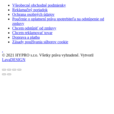
Všeobecné obchodné podmienky
Reklamačný poriadok
Ochrana osobných údajov
Poučenie o uplatnení práva spotrebiteľa na odstúpenie od
zmluvy
Chcem odstúpiť od zmluvy
Chcem reklamovať tovar
Doprava a platba
Zásady používania súborov cookie
.
© 2021 HYPRO s.r.o. Všetky práva vyhradené. Vytvoril
LavaDESIGN