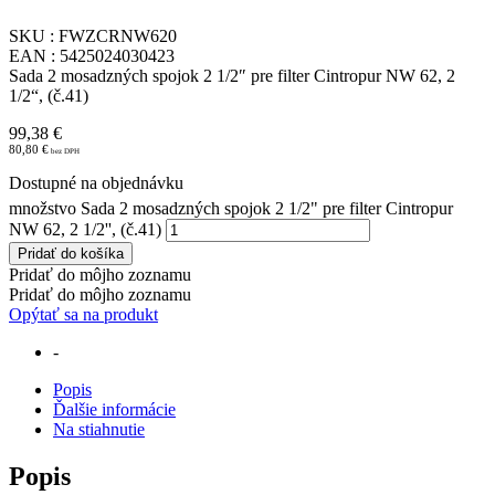
SKU : FWZCRNW620
EAN : 5425024030423
Sada 2 mosadzných spojok 2 1/2″ pre filter Cintropur NW 62, 2
1/2“, (č.41)
99,38
€
80,80
€
Dostupné na objednávku
množstvo Sada 2 mosadzných spojok 2 1/2" pre filter Cintropur
NW 62, 2 1/2'', (č.41)
Pridať do košíka
Pridať do môjho zoznamu
Pridať do môjho zoznamu
Opýtať sa na produkt
-
Popis
Ďalšie informácie
Na stiahnutie
Popis