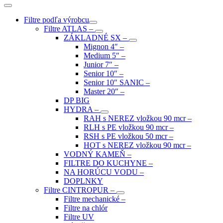
Filtre podľa výrobcu
Filtre ATLAS
–
ZÁKLADNÉ SX
–
Mignon 4″
–
Medium 5″
–
Junior 7″
–
Senior 10″
–
Senior 10″ SANIC
–
Master 20″
–
DP BIG
HYDRA
–
RAH s NEREZ vložkou 90 mcr
–
RLH s PE vložkou 90 mcr
–
RSH s PE vložkou 50 mcr
–
HOT s NEREZ vložkou 90 mcr
–
VODNÝ KAMEŇ
–
FILTRE DO KUCHYNE
–
NA HORÚCU VODU
–
DOPLNKY
Filtre CINTROPUR
–
Filtre mechanické
–
Filtre na chlór
Filtre UV