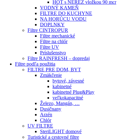
HOT s NEREZ vložkou 90 mcr
VODNÝ KAMEŇ
FILTRE DO KUCHYNE
NA HORÚCU VODU
DOPLNKY
Filtre CINTROPUR
Filtre mechanické
Filtre na chlór
Filtre UV
Príslušenstvo
Filtre RAINFRESH – dopredaj
Filtre podľa použitia
FILTRE PRE DOM, BYT
Zmäkčenie
bytové, závesné
kabinetné
kabinetné Plug&Play
veľkokapacitné
Železo, Mangán, …
Dusičnany
Arzén
Chlór
UV FILTRE
SteriLIGHT domové
Turistické a cestovné filtre