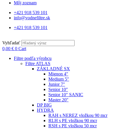
Môj zoznam
+421 918 539 101
info@vodnefiltre.sk
+421 918 539 101
Vyhľadať
0,00
€
0
Cart
Filtre podľa výrobcu
Filtre ATLAS
ZÁKLADNÉ SX
Mignon 4″
Medium 5″
Junior 7″
Senior 10″
Senior 10″ SANIC
Master 20″
DP BIG
HYDRA
RAH s NEREZ vložkou 90 mcr
RLH s PE vložkou 90 mcr
RSH s PE vložkou 50 mcr