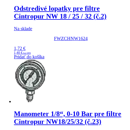
Odstredivé lopatky pre filtre
Cintropur NW 18 / 25 / 32 (č.2)
Na sklade
FWZCHNW1624
1,72
€
1,40
€
Pridať do košíka
Manometer 1/8“, 0-10 Bar pre filtre
Cintropur NW18/25/32 (č.23)