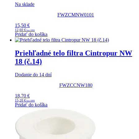
Na sklade
FWZCMNW0101
15,50
€
12,60
€
Pridať do košíka
Priehľadné telo filtra Cintropur NW
18 (č.14)
Dodanie do 14 dní
FWZCCNW180
18,70
€
15,20
€
Pridať do košíka