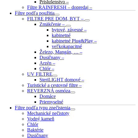
Príslušenstvo
–
Filtre RAINFRESH – dopredaj
–
Filtre podľa použitia
FILTRE PRE DOM, BYT
–
Zmäkčenie
–
bytové, závesné
–
kabinetné
kabinetné Plug&Play
–
veľkokapacitné
Železo, Mangán, …
–
Dusičnany
–
Arzén
–
Chlór
–
UV FILTRE
SteriLIGHT domové
–
Turistické a cestovné filtre
–
REVERZNÁ osmóza
Domáce
Priemyselné
Filtre podľa typu znečistenia
Mechanické nečistoty
Vodný kameň
Chlór
Baktérie
Dusičnany