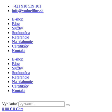
+421 918 539 101
info@vodnefiltre.sk
E-shop
Blog
Služby
Spolupráca
Referencie
Na stiahnutie
Certifikáty
Kontakt
E-shop
Blog
Služby
Spolupráca
Referencie
Na stiahnutie
Certifikáty
Kontakt
Vyhľadať
0,00
€
0
Cart