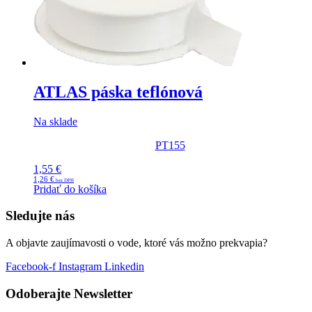
ATLAS páska teflónová
Na sklade
PT155
1,55
€
1,26
€
Pridať do košíka
Sledujte nás
A objavte zaujímavosti o vode, ktoré vás možno prekvapia?
Facebook-f
Instagram
Linkedin
Odoberajte Newsletter