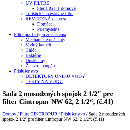
UV FILTRE
SteriLIGHT domové
Turistické a cestovné filtre
REVERZNÁ osmóza
Domáce
Priemyselné
Filtre podľa typu znečistenia
Mechanické nečistoty
Vodný kameň
Chlór
Baktérie
Dusičnany
Železo, mangán
Príslušenstvo
DETEKTORY ÚNIKU VODY
TESTY NA VODU
Sada 2 mosadzných spojok 2 1/2″ pre
filter Cintropur NW 62, 2 1/2“, (č.41)
Domov
/
Filtre CINTROPUR
/
Príslušenstvo
/ Sada 2 mosadzných
spojok 2 1/2″ pre filter Cintropur NW 62, 2 1/2“, (č.41)