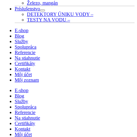
Železo, mangán
Príslušenstvo
DETEKTORY ÚNIKU VODY
–
TESTY NA VODU
–
E-shop
Blog
Služby
Spolupráca
Referencie
Na stiahnutie
Certifikáty
Kontakt
Môj účet
Môj zoznam
E-shop
Blog
Služby
Spolupráca
Referencie
Na stiahnutie
Certifikáty
Kontakt
Môj účet