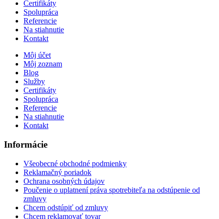
Certifikáty
Spolupráca
Referencie
Na stiahnutie
Kontakt
Môj účet
Môj zoznam
Blog
Služby
Certifikáty
Spolupráca
Referencie
Na stiahnutie
Kontakt
Informácie
Všeobecné obchodné podmienky
Reklamačný poriadok
Ochrana osobných údajov
Poučenie o uplatnení práva spotrebiteľa na odstúpenie od
zmluvy
Chcem odstúpiť od zmluvy
Chcem reklamovať tovar