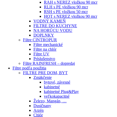
RAH s NEREZ vložkou 90 mcr
RLH s PE vložkou 90 mcr
RSH s PE vložkou 50 mcr
HOT s NEREZ vložkou 90 mcr
VODNÝ KAMEŇ
FILTRE DO KUCHYNE
NA HORÚCU VODU
DOPLNKY
Filtre CINTROPUR
Filtre mechanické
Filtre na chlór
Filtre UV
Príslušenstvo
Filtre RAINFRESH – dopredaj
Filtre podľa použitia
FILTRE PRE DOM, BYT
Zmäkčenie
bytové, závesné
kabinetné
kabinetné Plug&Play
veľkokapacitné
Železo, Mangán, …
Dusičnany
Arzén
Chlór