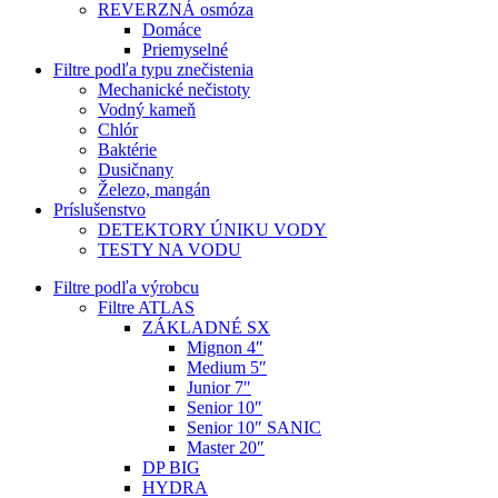
REVERZNÁ osmóza
Domáce
Priemyselné
Filtre podľa typu znečistenia
Mechanické nečistoty
Vodný kameň
Chlór
Baktérie
Dusičnany
Železo, mangán
Príslušenstvo
DETEKTORY ÚNIKU VODY
TESTY NA VODU
Filtre podľa výrobcu
Filtre ATLAS
ZÁKLADNÉ SX
Mignon 4″
Medium 5″
Junior 7″
Senior 10″
Senior 10″ SANIC
Master 20″
DP BIG
HYDRA