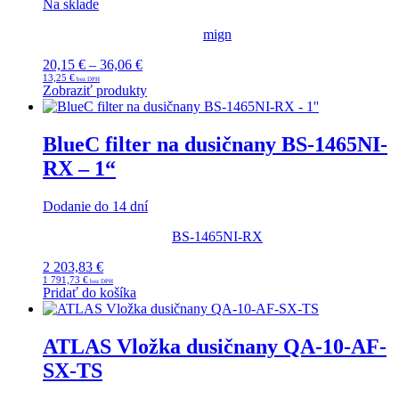
Na sklade
mign
Price
20,15
€
–
36,06
€
range:
13,25
€
Zobraziť produkty
20,15 €
through
36,06 €
BlueC filter na dusičnany BS-1465NI-
RX – 1“
Dodanie do 14 dní
BS-1465NI-RX
2 203,83
€
1 791,73
€
Pridať do košíka
ATLAS Vložka dusičnany QA-10-AF-
SX-TS