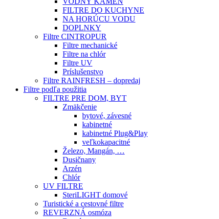
VODNÝ KAMEŇ
FILTRE DO KUCHYNE
NA HORÚCU VODU
DOPLNKY
Filtre CINTROPUR
Filtre mechanické
Filtre na chlór
Filtre UV
Príslušenstvo
Filtre RAINFRESH – dopredaj
Filtre podľa použitia
FILTRE PRE DOM, BYT
Zmäkčenie
bytové, závesné
kabinetné
kabinetné Plug&Play
veľkokapacitné
Železo, Mangán, …
Dusičnany
Arzén
Chlór
UV FILTRE
SteriLIGHT domové
Turistické a cestovné filtre
REVERZNÁ osmóza