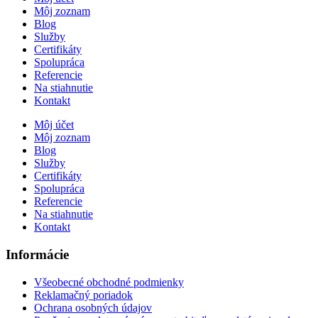
Môj zoznam
Blog
Služby
Certifikáty
Spolupráca
Referencie
Na stiahnutie
Kontakt
Môj účet
Môj zoznam
Blog
Služby
Certifikáty
Spolupráca
Referencie
Na stiahnutie
Kontakt
Informácie
Všeobecné obchodné podmienky
Reklamačný poriadok
Ochrana osobných údajov