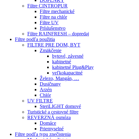
DOPLNKY
Filtre CINTROPUR
Filtre mechanické
Filtre na chlór
Filtre UV
Príslušenstvo
Filtre RAINFRESH – dopredaj
Filtre podľa použitia
FILTRE PRE DOM, BYT
Zmäkčenie
bytové, závesné
kabinetné
kabinetné Plug&Play
veľkokapacitné
Železo, Mangán, …
Dusičnany
Arzén
Chlór
UV FILTRE
SteriLIGHT domové
Turistické a cestovné filtre
REVERZNÁ osmóza
Domáce
Priemyselné
Filtre podľa typu znečistenia