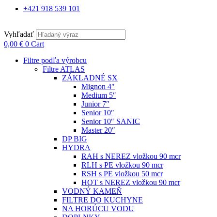
+421 918 539 101
Vyhľadať
0,00
€
0
Cart
Filtre podľa výrobcu
Filtre ATLAS
ZÁKLADNÉ SX
Mignon 4″
Medium 5″
Junior 7″
Senior 10″
Senior 10″ SANIC
Master 20″
DP BIG
HYDRA
RAH s NEREZ vložkou 90 mcr
RLH s PE vložkou 90 mcr
RSH s PE vložkou 50 mcr
HOT s NEREZ vložkou 90 mcr
VODNÝ KAMEŇ
FILTRE DO KUCHYNE
NA HORÚCU VODU