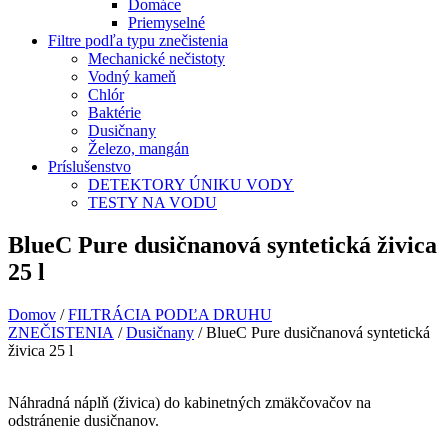
Domáce
Priemyselné
Filtre podľa typu znečistenia
Mechanické nečistoty
Vodný kameň
Chlór
Baktérie
Dusičnany
Železo, mangán
Príslušenstvo
DETEKTORY ÚNIKU VODY
TESTY NA VODU
BlueC Pure dusičnanová syntetická živica
25 l
Domov
/
FILTRÁCIA PODĽA DRUHU
ZNEČISTENIA
/
Dusičnany
/ BlueC Pure dusičnanová syntetická
živica 25 l
Náhradná náplň (živica) do kabinetných zmäkčovačov na
odstránenie dusičnanov.