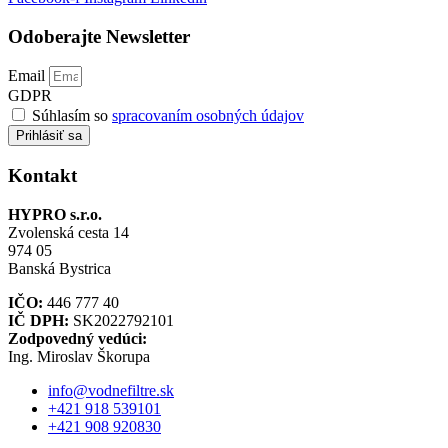
Odoberajte Newsletter
Email
GDPR
Súhlasím so
spracovaním osobných údajov
Prihlásiť sa
Kontakt
HYPRO s.r.o.
Zvolenská cesta 14
974 05
Banská Bystrica
IČO:
446 777 40
IČ DPH:
SK2022792101
Zodpovedný vedúci:
Ing. Miroslav Škorupa
info@vodnefiltre.sk
+421 918 539101
+421 908 920830