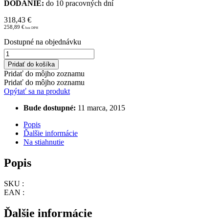
DODANIE:
do 10 pracovných dní
318,43
€
258,89
€
Dostupné na objednávku
množstvo
BlueC
Pridať do košíka
Pure
Pridať do môjho zoznamu
dusičnanová
Pridať do môjho zoznamu
syntetická
Opýtať sa na produkt
živica
25
Bude dostupné:
11 marca, 2015
l
Popis
Ďalšie informácie
Na stiahnutie
Popis
SKU :
EAN :
Ďalšie informácie