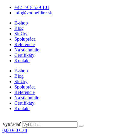
+421 918 539 101
info@vodnefiltre.sk
E-shop
Blog
Služby
Spolupráca
Referencie
Na stiahnutie
Certifikáty
Kontakt
E-shop
Blog
Služby
Spolupráca
Referencie
Na stiahnutie
Certifikáty
Kontakt
Vyhľadať
0,00
€
0
Cart