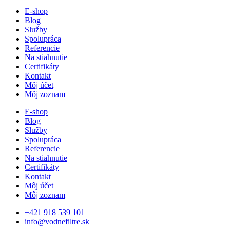
E-shop
Blog
Služby
Spolupráca
Referencie
Na stiahnutie
Certifikáty
Kontakt
Môj účet
Môj zoznam
E-shop
Blog
Služby
Spolupráca
Referencie
Na stiahnutie
Certifikáty
Kontakt
Môj účet
Môj zoznam
+421 918 539 101
info@vodnefiltre.sk