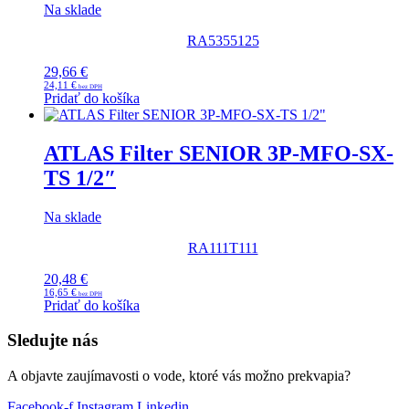
Na sklade
RA5355125
29,66
€
24,11
€
Pridať do košíka
ATLAS Filter SENIOR 3P-MFO-SX-
TS 1/2″
Na sklade
RA111T111
20,48
€
16,65
€
Pridať do košíka
Sledujte nás
A objavte zaujímavosti o vode, ktoré vás možno prekvapia?
Facebook-f
Instagram
Linkedin