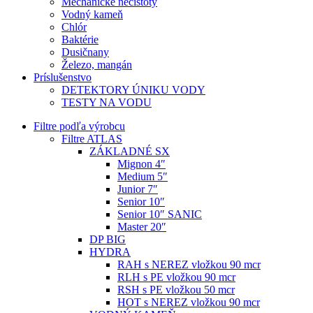
Mechanické nečistoty
Vodný kameň
Chlór
Baktérie
Dusičnany
Železo, mangán
Príslušenstvo
DETEKTORY ÚNIKU VODY
TESTY NA VODU
Filtre podľa výrobcu
Filtre ATLAS
ZÁKLADNÉ SX
Mignon 4″
Medium 5″
Junior 7″
Senior 10″
Senior 10″ SANIC
Master 20″
DP BIG
HYDRA
RAH s NEREZ vložkou 90 mcr
RLH s PE vložkou 90 mcr
RSH s PE vložkou 50 mcr
HOT s NEREZ vložkou 90 mcr