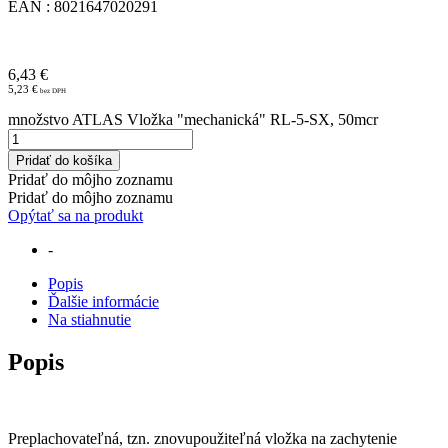
EAN : 8021647020291
6,43
€
5,23
€
množstvo ATLAS Vložka "mechanická" RL-5-SX, 50mcr
Pridať do košíka
Pridať do môjho zoznamu
Pridať do môjho zoznamu
Opýtať sa na produkt
-
Popis
Ďalšie informácie
Na stiahnutie
Popis
Preplachovateľná, tzn. znovupoužiteľná vložka na zachytenie