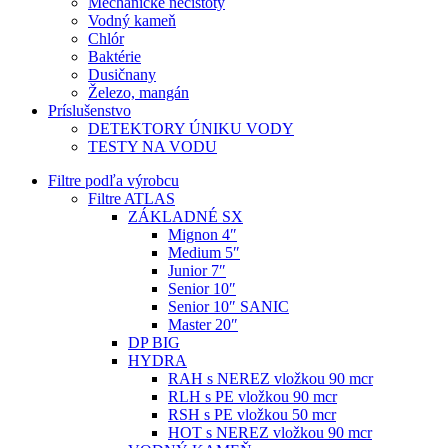
Mechanické nečistoty
Vodný kameň
Chlór
Baktérie
Dusičnany
Železo, mangán
Príslušenstvo
DETEKTORY ÚNIKU VODY
TESTY NA VODU
Filtre podľa výrobcu
Filtre ATLAS
ZÁKLADNÉ SX
Mignon 4″
Medium 5″
Junior 7″
Senior 10″
Senior 10″ SANIC
Master 20″
DP BIG
HYDRA
RAH s NEREZ vložkou 90 mcr
RLH s PE vložkou 90 mcr
RSH s PE vložkou 50 mcr
HOT s NEREZ vložkou 90 mcr