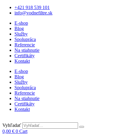
+421 918 539 101
info@vodnefiltre.sk
E-shop
Blog
Služby
Spolupráca
Referencie
Na stiahnutie
Certifikáty
Kontakt
E-shop
Blog
Služby
Spolupráca
Referencie
Na stiahnutie
Certifikáty
Kontakt
Vyhľadať
0,00
€
0
Cart