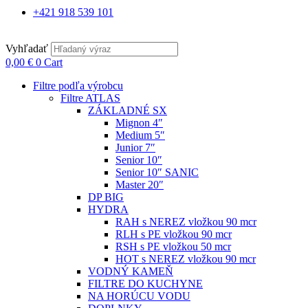
+421 918 539 101
Vyhľadať
0,00
€
0
Cart
Filtre podľa výrobcu
Filtre ATLAS
ZÁKLADNÉ SX
Mignon 4″
Medium 5″
Junior 7″
Senior 10″
Senior 10″ SANIC
Master 20″
DP BIG
HYDRA
RAH s NEREZ vložkou 90 mcr
RLH s PE vložkou 90 mcr
RSH s PE vložkou 50 mcr
HOT s NEREZ vložkou 90 mcr
VODNÝ KAMEŇ
FILTRE DO KUCHYNE
NA HORÚCU VODU