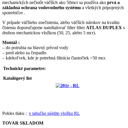
mechanických nečistôt väčších ako 50mcr sa používa ako
prvá a
základná ochrana vodovodného systému
a všetkých pripojených
spotrebičov .
V prípade väčšieho znečistenia, alebo väčších nárokov na kvalitu
čistenia doporučujeme nainštalovať filter filter
ATLAS DUPLEX
s
druhou mechanickou vložkou (50, 25, alebo 5 mcr).
Montáž :
– do potrubia na hlavný prívod vody
– pred alebo za čerpadlo
– kdekoľvek, kde je potrebná filtrácia čiastočiek >50 mcr.
Technické parametre:
Katalógový list
Pokles tlaku :
v tabuľke nájdite vložku RL
TOVAR SKLADOM