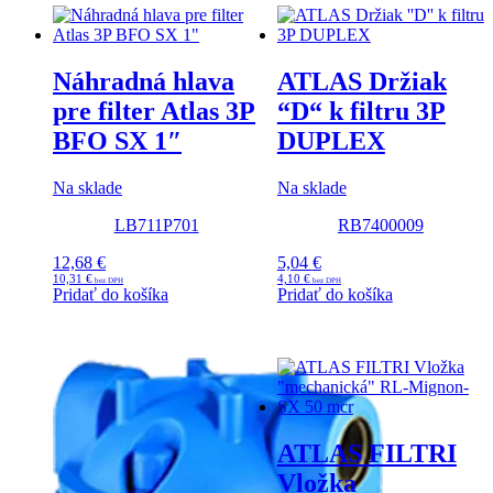
Náhradná hlava
ATLAS Držiak
pre filter Atlas 3P
“D“ k filtru 3P
BFO SX 1″
DUPLEX
Na sklade
Na sklade
LB711P701
RB7400009
12,68
€
5,04
€
10,31
€
4,10
€
Pridať do košíka
Pridať do košíka
ATLAS FILTRI
Vložka