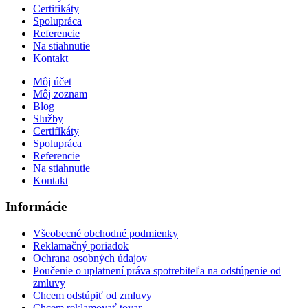
Certifikáty
Spolupráca
Referencie
Na stiahnutie
Kontakt
Môj účet
Môj zoznam
Blog
Služby
Certifikáty
Spolupráca
Referencie
Na stiahnutie
Kontakt
Informácie
Všeobecné obchodné podmienky
Reklamačný poriadok
Ochrana osobných údajov
Poučenie o uplatnení práva spotrebiteľa na odstúpenie od
zmluvy
Chcem odstúpiť od zmluvy
Chcem reklamovať tovar