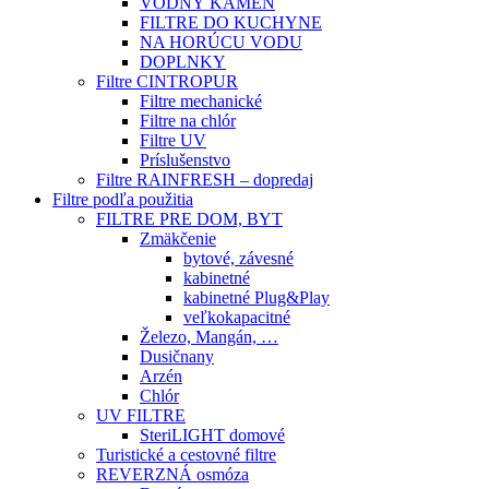
VODNÝ KAMEŇ
FILTRE DO KUCHYNE
NA HORÚCU VODU
DOPLNKY
Filtre CINTROPUR
Filtre mechanické
Filtre na chlór
Filtre UV
Príslušenstvo
Filtre RAINFRESH – dopredaj
Filtre podľa použitia
FILTRE PRE DOM, BYT
Zmäkčenie
bytové, závesné
kabinetné
kabinetné Plug&Play
veľkokapacitné
Železo, Mangán, …
Dusičnany
Arzén
Chlór
UV FILTRE
SteriLIGHT domové
Turistické a cestovné filtre
REVERZNÁ osmóza