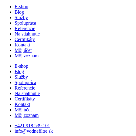
E-shop
Blog
Služby
Spolupráca
Referencie
Na stiahnutie
Certifikáty
Kontakt
Môj účet
Môj zoznam
E-shop
Blog
Služby
Spolupráca
Referencie
Na stiahnutie
Certifikáty
Kontakt
Môj účet
Môj zoznam
+421 918 539 101
info@vodnefiltre.sk