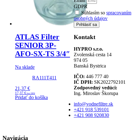
Email
GDPR
Súhlasím so
spracovaním
osobných údajov
Prihlásiť sa
ATLAS Filter
Kontakt
SENIOR 3P-
HYPRO s.r.o.
AFO-SX-TS 3/4″
Zvolenská cesta 14
974 05
Banská Bystrica
Na sklade
IČO:
446 777 40
RA111T411
IČ DPH:
SK2022792101
Zodpovedný vedúci:
21,37
€
Ing. Miroslav Škorupa
17,37
€
Pridať do košíka
info@vodnefiltre.sk
+421 918 539101
+421 908 920830
Navigácia