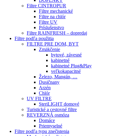
DOPLNKY
Filtre CINTROPUR
Filtre mechanické
Filtre na chlór
Filtre UV
Príslušenstvo
Filtre RAINFRESH – dopredaj
Filtre podľa použitia
FILTRE PRE DOM, BYT
Zmäkčenie
bytové, závesné
kabinetné
kabinetné Plug&Play
veľkokapacitné
Železo, Mangán, …
Dusičnany
Arzén
Chlór
UV FILTRE
SteriLIGHT domové
Turistické a cestovné filtre
REVERZNÁ osmóza
Domáce
Priemyselné
Filtre podľa typu znečistenia