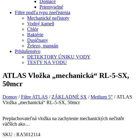
Domáce
Priemyselné
Filtre podľa typu znečistenia
Mechanické nečistoty
Vodný kameň
Chlór
Baktérie
Dusičnany
Železo, mangán
Príslušenstvo
DETEKTORY ÚNIKU VODY
TESTY NA VODU
ATLAS Vložka „mechanická“ RL-5-SX,
50mcr
Domov
/
Filtre ATLAS
/
ZÁKLADNÉ SX
/
Medium 5"
/ ATLAS
Vložka „mechanická“ RL-5-SX, 50mcr
Preplachovateľná vložka na zachytenie mechanických nečistôt
väčších ako…
SKU : RA5012114