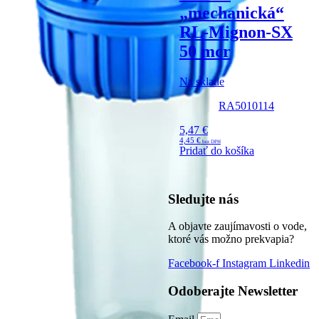
„mechanická“
RL-Mignon-SX
50 mcr
Na sklade
RA5010114
5,47
€
4,45
€
Pridať do košíka
Sledujte nás
A objavte zaujímavosti o vode,
ktoré vás možno prekvapia?
Facebook-f
Instagram
Linkedin
Odoberajte Newsletter