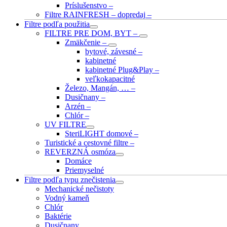
Príslušenstvo
–
Filtre RAINFRESH – dopredaj
–
Filtre podľa použitia
FILTRE PRE DOM, BYT
–
Zmäkčenie
–
bytové, závesné
–
kabinetné
kabinetné Plug&Play
–
veľkokapacitné
Železo, Mangán, …
–
Dusičnany
–
Arzén
–
Chlór
–
UV FILTRE
SteriLIGHT domové
–
Turistické a cestovné filtre
–
REVERZNÁ osmóza
Domáce
Priemyselné
Filtre podľa typu znečistenia
Mechanické nečistoty
Vodný kameň
Chlór
Baktérie
Dusičnany