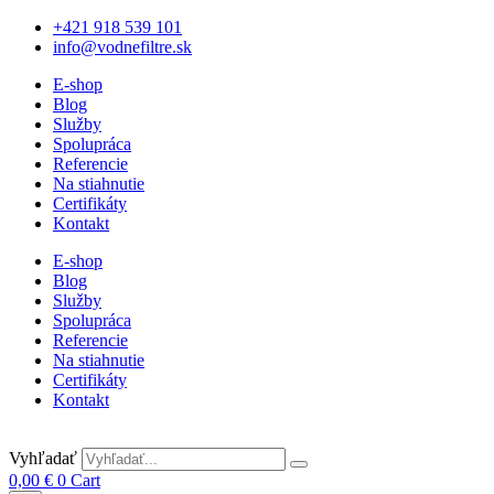
+421 918 539 101
info@vodnefiltre.sk
E-shop
Blog
Služby
Spolupráca
Referencie
Na stiahnutie
Certifikáty
Kontakt
E-shop
Blog
Služby
Spolupráca
Referencie
Na stiahnutie
Certifikáty
Kontakt
Vyhľadať
0,00
€
0
Cart