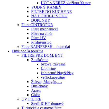
HOT s NEREZ vložkou 90 mcr
VODNÝ KAMEŇ
FILTRE DO KUCHYNE
NA HORÚCU VODU
DOPLNKY
Filtre CINTROPUR
Filtre mechanické
Filtre na chlór
Filtre UV
Príslušenstvo
Filtre RAINFRESH – dopredaj
Filtre podľa použitia
FILTRE PRE DOM, BYT
Zmäkčenie
bytové, závesné
kabinetné
kabinetné Plug&Play
veľkokapacitné
Železo, Mangán, …
Dusičnany
Arzén
Chlór
UV FILTRE
SteriLIGHT domové
Turistické a cestovné filtre