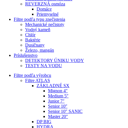
REVERZNÁ osmóza
Domáce
Priemyselné
Filtre podľa typu znečistenia
Mechanické nečistoty
Vodný kameň
Chlór
Baktérie
Dusičnany
Železo, mangán
Príslušenstvo
DETEKTORY ÚNIKU VODY
TESTY NA VODU
Filtre podľa výrobcu
Filtre ATLAS
ZÁKLADNÉ SX
Mignon 4″
Medium 5″
Junior 7″
Senior 10″
Senior 10″ SANIC
Master 20″
DP BIG
HYDRA