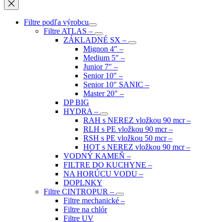
Filtre podľa výrobcu
Filtre ATLAS
–
ZÁKLADNÉ SX
–
Mignon 4″
–
Medium 5″
–
Junior 7″
–
Senior 10″
–
Senior 10″ SANIC
–
Master 20″
–
DP BIG
HYDRA
–
RAH s NEREZ vložkou 90 mcr
–
RLH s PE vložkou 90 mcr
–
RSH s PE vložkou 50 mcr
–
HOT s NEREZ vložkou 90 mcr
–
VODNÝ KAMEŇ
–
FILTRE DO KUCHYNE
–
NA HORÚCU VODU
–
DOPLNKY
Filtre CINTROPUR
–
Filtre mechanické
–
Filtre na chlór
Filtre UV