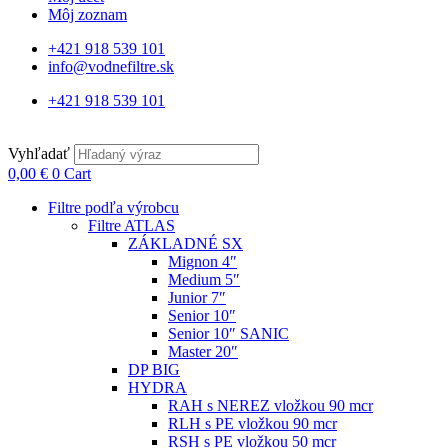
Môj zoznam
+421 918 539 101
info@vodnefiltre.sk
+421 918 539 101
Vyhľadať
0,00
€
0
Cart
Filtre podľa výrobcu
Filtre ATLAS
ZÁKLADNÉ SX
Mignon 4″
Medium 5″
Junior 7″
Senior 10″
Senior 10″ SANIC
Master 20″
DP BIG
HYDRA
RAH s NEREZ vložkou 90 mcr
RLH s PE vložkou 90 mcr
RSH s PE vložkou 50 mcr