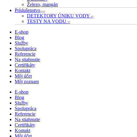
Železo, mangán
Príslušenstvo
DETEKTORY ÚNIKU VODY
–
TESTY NA VODU
–
E-shop
Blog
Služby
Spolupráca
Referencie
Na stiahnutie
Certifikáty
Kontakt
Môj účet
Môj zoznam
E-shop
Blog
Služby
Spolupráca
Referencie
Na stiahnutie
Certifikáty
Kontakt
Môj účet