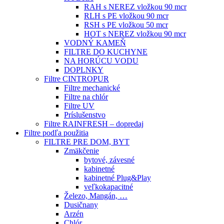
RAH s NEREZ vložkou 90 mcr
RLH s PE vložkou 90 mcr
RSH s PE vložkou 50 mcr
HOT s NEREZ vložkou 90 mcr
VODNÝ KAMEŇ
FILTRE DO KUCHYNE
NA HORÚCU VODU
DOPLNKY
Filtre CINTROPUR
Filtre mechanické
Filtre na chlór
Filtre UV
Príslušenstvo
Filtre RAINFRESH – dopredaj
Filtre podľa použitia
FILTRE PRE DOM, BYT
Zmäkčenie
bytové, závesné
kabinetné
kabinetné Plug&Play
veľkokapacitné
Železo, Mangán, …
Dusičnany
Arzén
Chlór