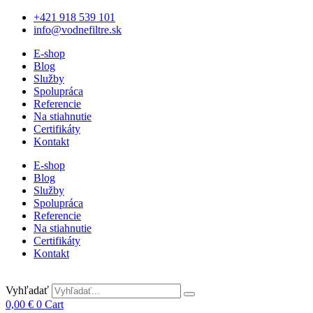
+421 918 539 101
info@vodnefiltre.sk
E-shop
Blog
Služby
Spolupráca
Referencie
Na stiahnutie
Certifikáty
Kontakt
E-shop
Blog
Služby
Spolupráca
Referencie
Na stiahnutie
Certifikáty
Kontakt
Vyhľadať
0,00
€
0
Cart