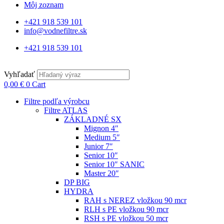
Môj zoznam
+421 918 539 101
info@vodnefiltre.sk
+421 918 539 101
Vyhľadať
0,00
€
0
Cart
Filtre podľa výrobcu
Filtre ATLAS
ZÁKLADNÉ SX
Mignon 4″
Medium 5″
Junior 7″
Senior 10″
Senior 10″ SANIC
Master 20″
DP BIG
HYDRA
RAH s NEREZ vložkou 90 mcr
RLH s PE vložkou 90 mcr
RSH s PE vložkou 50 mcr