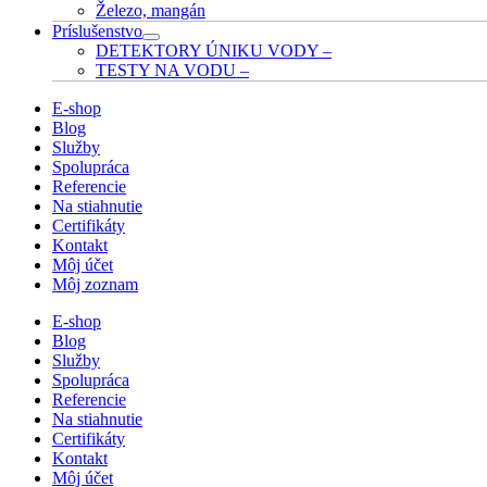
Železo, mangán
Príslušenstvo
DETEKTORY ÚNIKU VODY
–
TESTY NA VODU
–
E-shop
Blog
Služby
Spolupráca
Referencie
Na stiahnutie
Certifikáty
Kontakt
Môj účet
Môj zoznam
E-shop
Blog
Služby
Spolupráca
Referencie
Na stiahnutie
Certifikáty
Kontakt
Môj účet