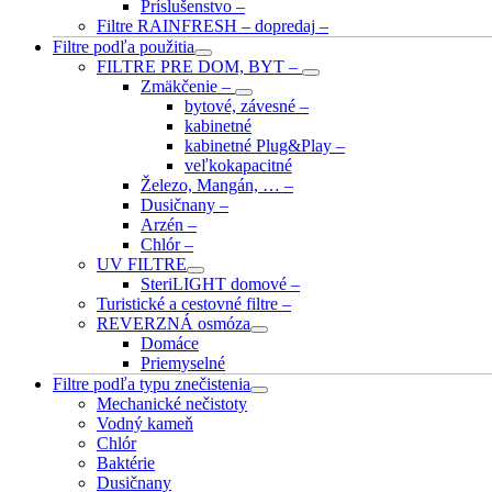
Príslušenstvo
–
Filtre RAINFRESH – dopredaj
–
Filtre podľa použitia
FILTRE PRE DOM, BYT
–
Zmäkčenie
–
bytové, závesné
–
kabinetné
kabinetné Plug&Play
–
veľkokapacitné
Železo, Mangán, …
–
Dusičnany
–
Arzén
–
Chlór
–
UV FILTRE
SteriLIGHT domové
–
Turistické a cestovné filtre
–
REVERZNÁ osmóza
Domáce
Priemyselné
Filtre podľa typu znečistenia
Mechanické nečistoty
Vodný kameň
Chlór
Baktérie
Dusičnany