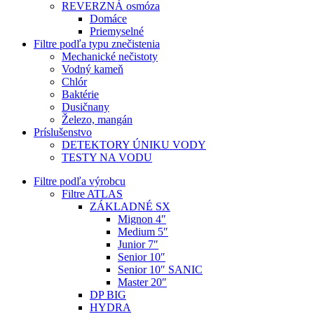
REVERZNÁ osmóza
Domáce
Priemyselné
Filtre podľa typu znečistenia
Mechanické nečistoty
Vodný kameň
Chlór
Baktérie
Dusičnany
Železo, mangán
Príslušenstvo
DETEKTORY ÚNIKU VODY
TESTY NA VODU
Filtre podľa výrobcu
Filtre ATLAS
ZÁKLADNÉ SX
Mignon 4″
Medium 5″
Junior 7″
Senior 10″
Senior 10″ SANIC
Master 20″
DP BIG
HYDRA