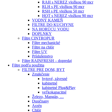
RAH s NEREZ vložkou 90 mcr
RLH s PE vložkou 90 mcr
RSH s PE vložkou 50 mcr
HOT s NEREZ vložkou 90 mcr
VODNÝ KAMEŇ
FILTRE DO KUCHYNE
NA HORÚCU VODU
DOPLNKY
Filtre CINTROPUR
Filtre mechanické
Filtre na chlór
Filtre UV
Príslušenstvo
Filtre RAINFRESH – dopredaj
Filtre podľa použitia
FILTRE PRE DOM, BYT
Zmäkčenie
bytové, závesné
kabinetné
kabinetné Plug&Play
veľkokapacitné
Železo, Mangán, …
Dusičnany
Arzén
Chlór