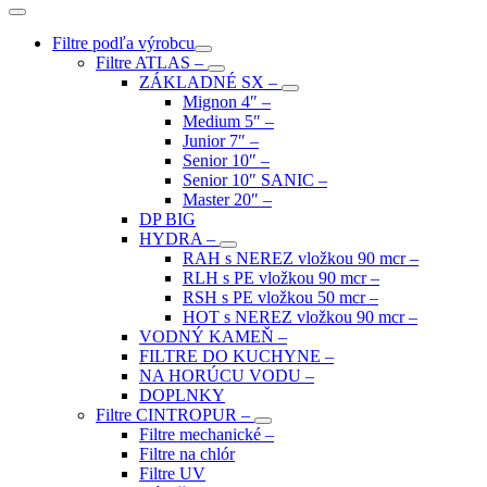
Filtre podľa výrobcu
Filtre ATLAS
–
ZÁKLADNÉ SX
–
Mignon 4″
–
Medium 5″
–
Junior 7″
–
Senior 10″
–
Senior 10″ SANIC
–
Master 20″
–
DP BIG
HYDRA
–
RAH s NEREZ vložkou 90 mcr
–
RLH s PE vložkou 90 mcr
–
RSH s PE vložkou 50 mcr
–
HOT s NEREZ vložkou 90 mcr
–
VODNÝ KAMEŇ
–
FILTRE DO KUCHYNE
–
NA HORÚCU VODU
–
DOPLNKY
Filtre CINTROPUR
–
Filtre mechanické
–
Filtre na chlór
Filtre UV