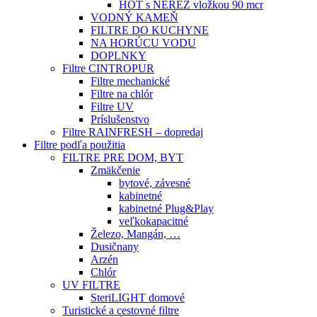
HOT s NEREZ vložkou 90 mcr
VODNÝ KAMEŇ
FILTRE DO KUCHYNE
NA HORÚCU VODU
DOPLNKY
Filtre CINTROPUR
Filtre mechanické
Filtre na chlór
Filtre UV
Príslušenstvo
Filtre RAINFRESH – dopredaj
Filtre podľa použitia
FILTRE PRE DOM, BYT
Zmäkčenie
bytové, závesné
kabinetné
kabinetné Plug&Play
veľkokapacitné
Železo, Mangán, …
Dusičnany
Arzén
Chlór
UV FILTRE
SteriLIGHT domové
Turistické a cestovné filtre