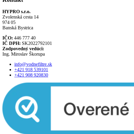
HYPRO s.r.o.
Zvolenská cesta 14
974 05
Banská Bystrica
IČO:
446 777 40
IČ DPH:
SK2022792101
Zodpovedný vedúci:
Ing. Miroslav Škorupa
info@vodnefiltre.sk
+421 918 539101
+421 908 920830