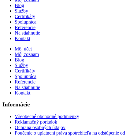
Blog
Služby
Certifikáty
Spolupráca
Referencie
Na stiahnutie
Kontakt
Môj účet
Môj zoznam
Blog
Služby
Certifikáty
Spolupráca
Referencie
Na stiahnutie
Kontakt
Informácie
Všeobecné obchodné podmienky
Reklamačný poriadok
Ochrana osobných údajov
Poučenie o uplatnení práva spotrebiteľa na odstúpenie od