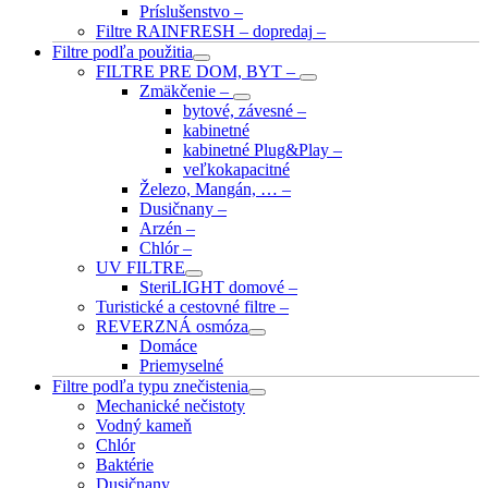
Príslušenstvo
–
Filtre RAINFRESH – dopredaj
–
Filtre podľa použitia
FILTRE PRE DOM, BYT
–
Zmäkčenie
–
bytové, závesné
–
kabinetné
kabinetné Plug&Play
–
veľkokapacitné
Železo, Mangán, …
–
Dusičnany
–
Arzén
–
Chlór
–
UV FILTRE
SteriLIGHT domové
–
Turistické a cestovné filtre
–
REVERZNÁ osmóza
Domáce
Priemyselné
Filtre podľa typu znečistenia
Mechanické nečistoty
Vodný kameň
Chlór
Baktérie
Dusičnany