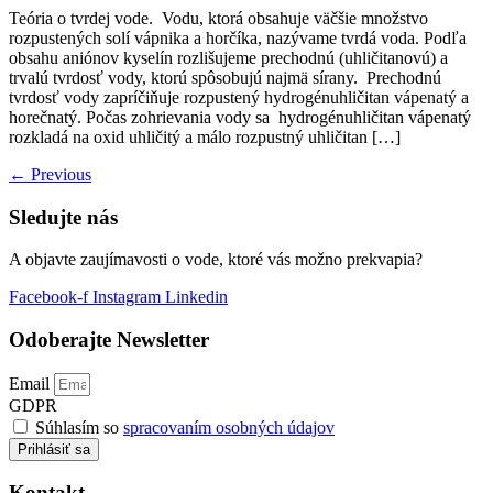
Teória o tvrdej vode. Vodu, ktorá obsahuje väčšie množstvo
rozpustených solí vápnika a horčíka, nazývame tvrdá voda. Podľa
obsahu aniónov kyselín rozlišujeme prechodnú (uhličitanovú) a
trvalú tvrdosť vody, ktorú spôsobujú najmä sírany. Prechodnú
tvrdosť vody zapríčiňuje rozpustený hydrogénuhličitan vápenatý a
horečnatý. Počas zohrievania vody sa hydrogénuhličitan vápenatý
rozkladá na oxid uhličitý a málo rozpustný uhličitan […]
←
Previous
Sledujte nás
A objavte zaujímavosti o vode, ktoré vás možno prekvapia?
Facebook-f
Instagram
Linkedin
Odoberajte Newsletter
Email
GDPR
Súhlasím so
spracovaním osobných údajov
Prihlásiť sa
Kontakt