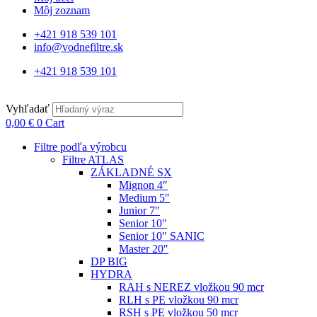
Môj zoznam
+421 918 539 101
info@vodnefiltre.sk
+421 918 539 101
Vyhľadať
0,00
€
0
Cart
Filtre podľa výrobcu
Filtre ATLAS
ZÁKLADNÉ SX
Mignon 4″
Medium 5″
Junior 7″
Senior 10″
Senior 10″ SANIC
Master 20″
DP BIG
HYDRA
RAH s NEREZ vložkou 90 mcr
RLH s PE vložkou 90 mcr
RSH s PE vložkou 50 mcr