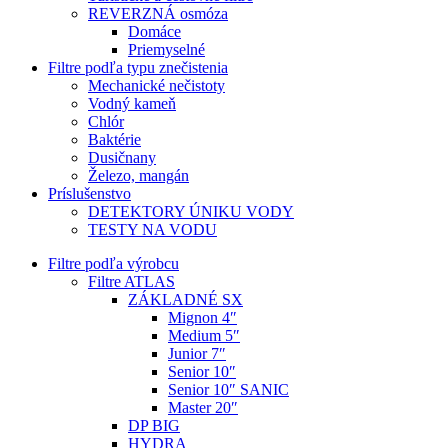
REVERZNÁ osmóza
Domáce
Priemyselné
Filtre podľa typu znečistenia
Mechanické nečistoty
Vodný kameň
Chlór
Baktérie
Dusičnany
Železo, mangán
Príslušenstvo
DETEKTORY ÚNIKU VODY
TESTY NA VODU
Filtre podľa výrobcu
Filtre ATLAS
ZÁKLADNÉ SX
Mignon 4″
Medium 5″
Junior 7″
Senior 10″
Senior 10″ SANIC
Master 20″
DP BIG
HYDRA