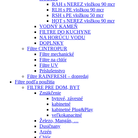
RAH s NEREZ vložkou 90 mcr
RLH s PE vložkou 90 mcr
RSH s PE vložkou 50 mcr
HOT s NEREZ vložkou 90 mcr
VODNÝ KAMEŇ
FILTRE DO KUCHYNE
NA HORÚCU VODU
DOPLNKY
Filtre CINTROPUR
Filtre mechanické
Filtre na chlór
Filtre UV
Príslušenstvo
Filtre RAINFRESH – dopredaj
Filtre podľa použitia
FILTRE PRE DOM, BYT
Zmäkčenie
bytové, závesné
kabinetné
kabinetné Plug&Play
veľkokapacitné
Železo, Mangán, …
Dusičnany
Arzén
Chlór