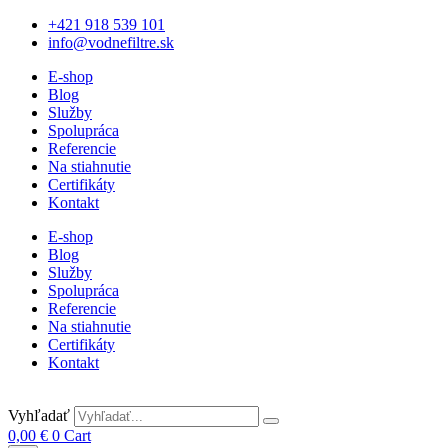
+421 918 539 101
info@vodnefiltre.sk
E-shop
Blog
Služby
Spolupráca
Referencie
Na stiahnutie
Certifikáty
Kontakt
E-shop
Blog
Služby
Spolupráca
Referencie
Na stiahnutie
Certifikáty
Kontakt
Vyhľadať
0,00
€
0
Cart