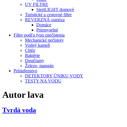
UV FILTRE
SteriLIGHT domové
Turistické a cestovné filtre
REVERZNÁ osmóza
Domáce
Priemyselné
Filtre podľa typu znečistenia
Mechanické nečistoty
Vodný kameň
Chlór
Baktérie
Dusičnany
Železo, mangán
Príslušenstvo
DETEKTORY ÚNIKU VODY
TESTY NA VODU
Autor
lava
Tvrdá voda