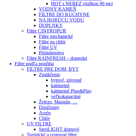
HOT s NEREZ vložkou 90 mcr
VODNÝ KAMEŇ
FILTRE DO KUCHYNE
NA HORÚCU VODU
DOPLNKY
Filtre CINTROPUR
Filtre mechanické
Filtre na chlór
Filtre UV
Príslušenstvo
Filtre RAINFRESH – dopredaj
Filtre podľa použitia
FILTRE PRE DOM, BYT
Zmäkčenie
bytové, závesné
kabinetné
kabinetné Plug&Play
veľkokapacitné
Železo, Mangán, …
Dusičnany
Arzén
Chlór
UV FILTRE
SteriLIGHT domové
Turistické a cestovné filtre