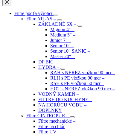
Filtre podľa výrobcu
Filtre ATLAS
–
ZÁKLADNÉ SX
–
Mignon 4″
–
Medium 5″
–
Junior 7″
–
Senior 10″
–
Senior 10″ SANIC
–
Master 20″
–
DP BIG
HYDRA
–
RAH s NEREZ vložkou 90 mcr
–
RLH s PE vložkou 90 mcr
–
RSH s PE vložkou 50 mcr
–
HOT s NEREZ vložkou 90 mcr
–
VODNÝ KAMEŇ
–
FILTRE DO KUCHYNE
–
NA HORÚCU VODU
–
DOPLNKY
Filtre CINTROPUR
–
Filtre mechanické
–
Filtre na chlór
Filtre UV