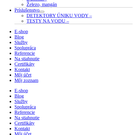
Železo, mangán
Príslušenstvo
DETEKTORY ÚNIKU VODY
–
TESTY NA VODU
–
E-shop
Blog
Služby
Spolupráca
Referencie
Na stiahnutie
Certifikáty
Kontakt
Môj účet
Môj zoznam
E-shop
Blog
Služby
Spolupráca
Referencie
Na stiahnutie
Certifikáty
Kontakt
Môj účet