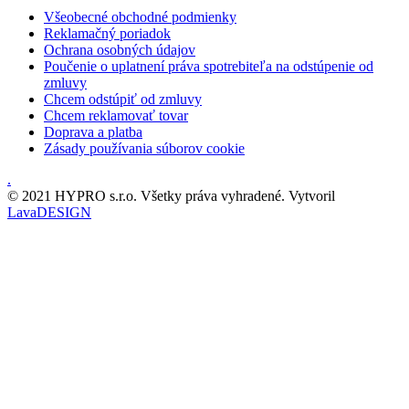
Všeobecné obchodné podmienky
Reklamačný poriadok
Ochrana osobných údajov
Poučenie o uplatnení práva spotrebiteľa na odstúpenie od
zmluvy
Chcem odstúpiť od zmluvy
Chcem reklamovať tovar
Doprava a platba
Zásady používania súborov cookie
.
© 2021 HYPRO s.r.o. Všetky práva vyhradené. Vytvoril
LavaDESIGN
Scroll
Up